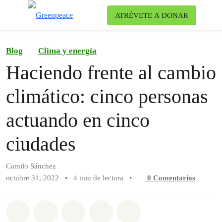
Ca
ATRÉVETE A DONAR
Menú
Blog
Clima y energía
Haciendo frente al cambio
climático: cinco personas
actuando en cinco
ciudades
Camilo Sánchez
octubre 31, 2022
•
4 min de lectura
•
0
Comentarios
Compartir en Whatsapp
Compartir en Facebook
Compartir en Twitter
Compartir vía Email
Share on Bluesky