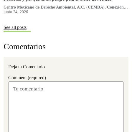
Centro Mexicano de Derecho Ambiental, A.C. (CEMDA), Conexiones
Climáticas, Engenera, Greenpeace México A.C., Nuestro Futuro,
junio 24, 2026
Oceana
See all posts
Comentarios
Deja tu Comentario
Comment (required)