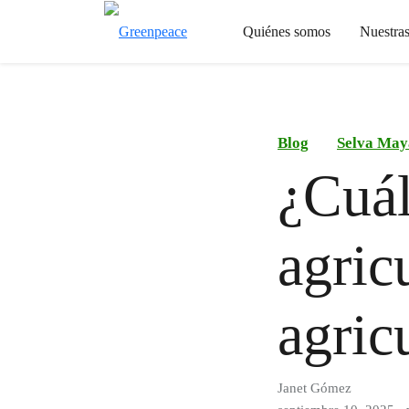
Quiénes somos
Nuestra
Blog
Selva May
¿Cuál
agric
agric
Janet Gómez