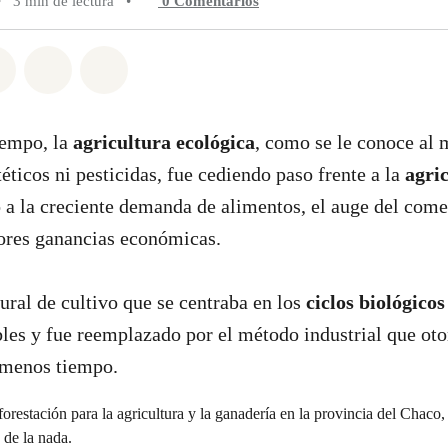
•
3 min de lectura
•
0
Comentarios
n Whatsapp
tir en Facebook
Compartir en Twitter
Compartir vía Email
Share on Bluesky
iempo, la
agricultura ecológica
, como se le conoce al
éticos ni pesticidas, fue cediendo paso frente a la
agri
a la creciente demanda de alimentos, el auge del comer
res ganancias económicas.
ural de cultivo que se centraba en los
ciclos biológicos
les y fue reemplazado por el método industrial que ot
 menos tiempo.