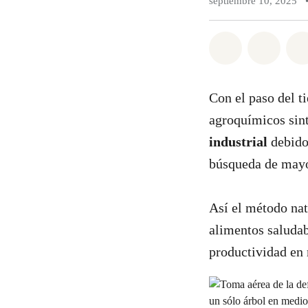
septiembre 10, 2025
Compartir e
Compar
Con el paso del t
agroquímicos sint
industrial
debido 
búsqueda de mayo
Así el método nat
alimentos saludab
productividad en