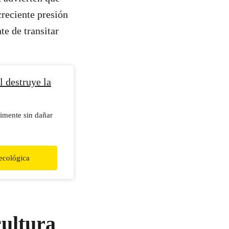
creciente presión
te de transitar
l destruye la
imente sin dañar
 ecológica
cultura