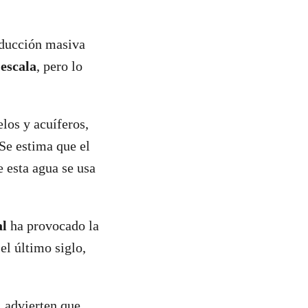
oducción masiva
 escala
, pero lo
los y acuíferos,
 Se estima que el
e esta agua se usa
al
ha provocado la
el último siglo,
 advierten que