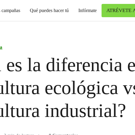
ATRÉVETE 
s campañas
Qué puedes hacer tú
Infórmate
a
 es la diferencia 
ultura ecológica v
ultura industrial?