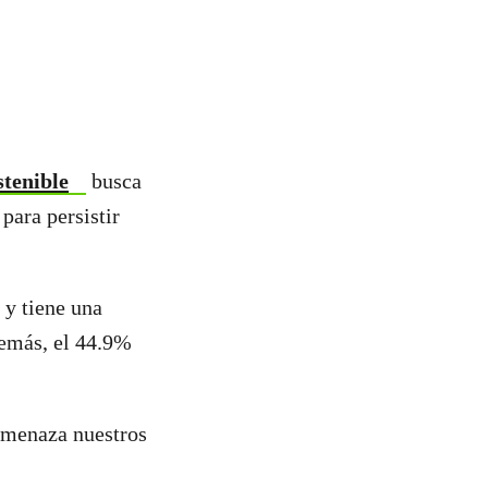
stenible
busca
para persistir
, y tiene una
demás, el 44.9%
l amenaza nuestros