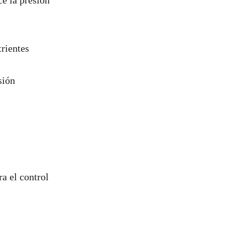
ce la presión
nutrientes
sión
a el control