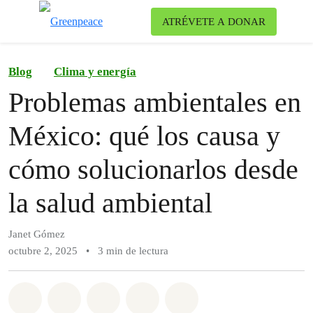
Ca
ATRÉVETE A DONAR
Menú
Blog
Clima y energía
Problemas ambientales en
México: qué los causa y
cómo solucionarlos desde
la salud ambiental
Janet Gómez
octubre 2, 2025
•
3 min de lectura
Compartir en Whatsapp
Compartir en Facebook
Compartir en Twitter
Compartir vía Email
Share on Bluesky