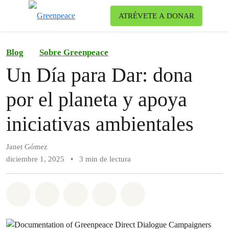
Ca
ATRÉVETE A DONAR
Menú
Blog
Sobre Greenpeace
Un Día para Dar: dona
por el planeta y apoya
iniciativas ambientales
Janet Gómez
diciembre 1, 2025
•
3 min de lectura
Compartir en Whatsapp
Compartir en Facebook
Compartir en Twitter
Compartir vía Email
Share on Bluesky