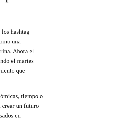
n los hashtag
como una
rina. Ahora el
ando el martes
miento que
onómicas, tiempo o
 crear un futuro
asados en