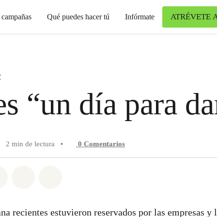
ATRÉVETE 
s campañas
Qué puedes hacer tú
Infórmate
r
es “un día para da
2 min de lectura
•
0
Comentarios
n Whatsapp
tir en Facebook
Compartir en Twitter
Compartir vía Email
Share on Bluesky
na recientes estuvieron reservados por las empresas y 