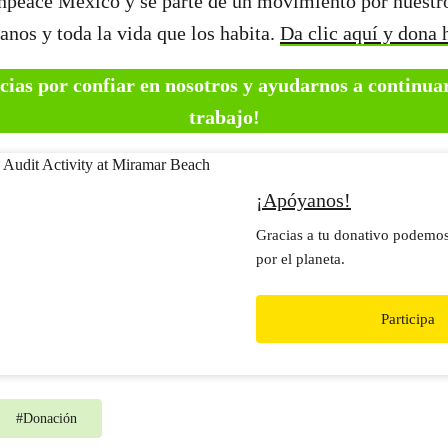
npeace México y sé parte de un movimiento por nuestr
anos y toda la vida que los habita.
Da clic aquí y dona
ias por confiar en nosotros y ayudarnos a continua
trabajo!
¡Apóyanos!
Gracias a tu donativo podemo
por el planeta.
Participa
#
Donación