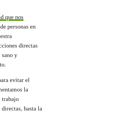
ad que nos
s de personas en
estra
cciones directas
e sano y
to.
ra evitar el
mentamos la
 trabajo
directas, hasta la