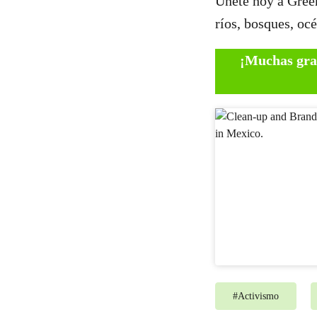
Únete hoy a Gree
ríos, bosques, océ
¡Muchas grac
#
Activismo