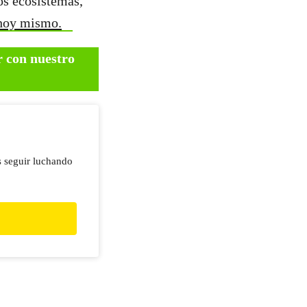
os ecosistemas,
 hoy mismo.
r con nuestro
s seguir luchando