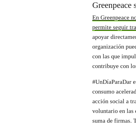
Greenpeace s
En Greenpeace nos
permite seguir tr
apoyar directamen
organización pued
con las que impul
contribuye con lo
#UnDíaParaDar es
consumo acelerad
acción social a t
voluntario en las 
suma de firmas. T