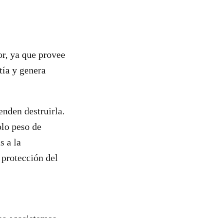
or, ya que provee
tía y genera
enden destruirla.
olo peso de
s a la
 protección del