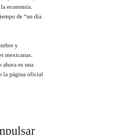
 la economía.
tiempo de “un día
iembre y
les mexicanas.
o ahora es una
 la página oficial
mpulsar