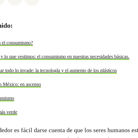
nido:
a el consumismo?
 lo que vestimos: el consumismo en nuestras necesidades básicas.
 todo lo invade: la tecnología y el aumento de los plásticos
n México: en ascenso
sumismo
más verde
ededor es fácil darse cuenta de que los seres humanos e