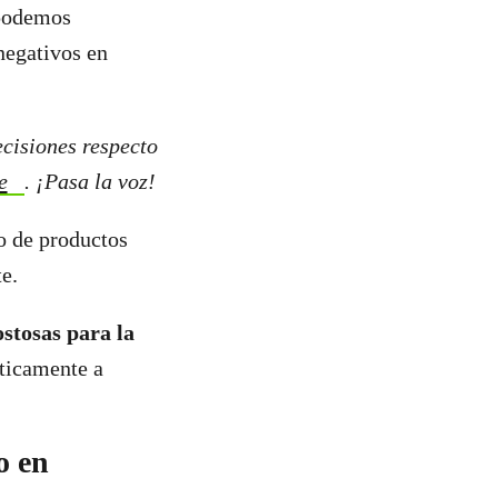
 podemos
negativos en
cisiones respecto
e
. ¡Pasa la voz!
o de productos
te.
stosas para la
ticamente a
o en