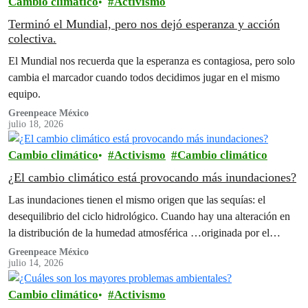
Cambio climático
Activismo
Terminó el Mundial, pero nos dejó esperanza y acción
colectiva.
El Mundial nos recuerda que la esperanza es contagiosa, pero solo
cambia el marcador cuando todos decidimos jugar en el mismo
equipo.
Greenpeace México
julio 18, 2026
Cambio climático
Activismo
Cambio climático
¿El cambio climático está provocando más inundaciones?
Las inundaciones tienen el mismo origen que las sequías: el
desequilibrio del ciclo hidrológico. Cuando hay una alteración en
la distribución de la humedad atmosférica …originada por el
cambio climático originado por las actividades humanas.
Greenpeace México
julio 14, 2026
Cambio climático
Activismo