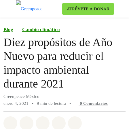
Ca
ATRÉVETE A DONAR
Menú
Blog
Cambio climático
Diez propósitos de Año
Nuevo para reducir el
impacto ambiental
durante 2021
Greenpeace México
enero 4, 2021
•
9 min de lectura
•
0
Comentarios
Compartir en Whatsapp
Compartir en Facebook
Compartir en Twitter
Compartir vía Email
Share on Bluesky