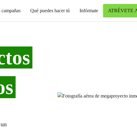
ATRÉVETE 
s campañas
Qué puedes hacer tú
Infórmate
ctos
os
 un