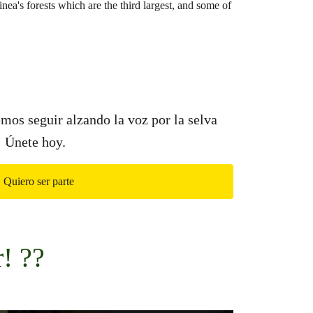
os seguir alzando la voz por la selva
! Únete hoy.
Quiero ser parte
! ??