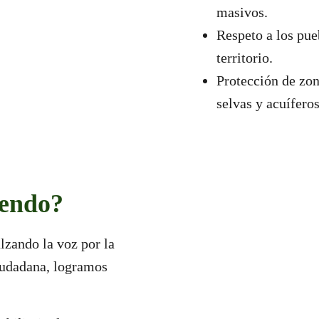
masivos.
Respeto a los pue
territorio.
Protección de zo
selvas y acuíferos
iendo?
zando la voz por la
iudadana, logramos