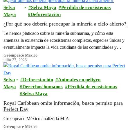
Selva
Selva Maya
Pérdida de ecosistemas
Maya
Deforestación
¿Por qué nos debería preocupar la minería a cielo abierto?
Te hemos platicado sobre la minería submarina, y cómo esta
amenaza la existencia de ecosistemas completos, especies únicas y
eventualmente impacta la vida cotidiana de las comunidades y
personas de…
Greenpeace México
julio 22, 2026
Selva
Deforestación
Animales en peligro
Maya
Derechos humanos
Pérdida de ecosistemas
Selva Maya
Royal Caribbean omite información, busca permiso para
Perfect Day
Greenpeace México analizó la MIA
Greenpeace México