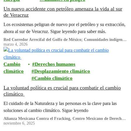
Un nuevo accidente con petróleo amenaza la vida al sur
de Veracruz
Los ecosistemas peligran de nuevo por el petróleo y su extracción,
ahora al sur de Veracruz. Sigue leyendo para saber más.
Red Corredor Arrecifal del Golfo de México; Comunidades indígenas
de Pajapan: Comunidad El Pescador (Pajapan), Comunidad El
marzo 4, 2026
Mangal (Pajapan), Comunidad Benito Juárez (Paja pan);
Sembrando semilla Sagrada AC.; Centro de Derechos Humanos de los
pueblos del Sur de Veracruz Bety Cariño; Proceso de Articulación de
la Sierra de Santa Marta; RG - Asesoría Legal; Federación de
Cambio
Derechos humanos
Sociedades Cooperativas Pesqueras y Acuícolas El Faro FC de RL;
climático
Desplazamiento climático
Colectivo Altepee; Movimiento Regional Indígena en Defensa y
Respeto por la Vida; Gente Sustentable AC; MARETUX; Conexiones
Cambio climático
Climáticas; Sendas AC; INANA AC; El Colegio de Biólogos
Profesionales de Veracruz; Monitores Mandinga; Red Global de
La voluntad política es crucial para combatir el cambio
Jóvenes por la Biodiversidad (GYBN México); Cooperativa "Las
climático
Bonitas" -NecMar-; Cooperativa de Producción Pesquera
Barranqueña del Golfo, S.C.L; Territorios Diversos para la Vida,
El cuidado de la Naturaleza y las personas es la clave para las
A.C.; Colectivo Manatí Eco-Ambiente; Pueblos Unidos de la Cuenca
La Antigua por Río Libres (PUCARL); Greenpeace México A.C..
soluciones al cambio climático. Sigue leyendo
Aliados: CartoCrítica, A.C.; Nuestro Futuro A.C.; Unión de
Alianza Mexicana Contra el Fracking, Centro Mexicano de Derecho
Comunidades Indígenas de la Zona Norte del Istmo (UCIZONI);
Ambiental (CEMDA), Conexiones Climáticas, Engenera A.C,
noviembre 6, 2025
Servicios para una Educación Alternativa AC (EDUCA); Centro de
Greenpeace México, Leave it in the Ground Initiative (LINGO),
Derechos Humanos Tepeyac; Nosotras y el mar; Fundación Indígenas