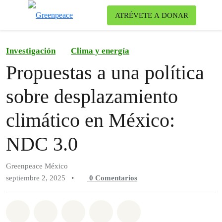
Ca
ATRÉVETE A DONAR
Menú
Investigación
Clima y energía
Propuestas a una política
sobre desplazamiento
climático en México:
NDC 3.0
Greenpeace México
septiembre 2, 2025
•
0
Comentarios
Compartir en Whatsapp
Compartir en Facebook
Compartir en Twitter
Compartir vía Email
Share on Bluesky