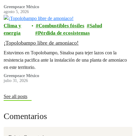
de progreso y desarrollo, pero eso ya existía en nuestra Bahía”,
Greenpeace México
agosto 5, 2026
afirman
Clima y
Combustibles fósiles
Salud
energía
Pérdida de ecosistemas
¡Topolobampo libre de amoniaco!
Estuvimos en Topolobampo, Sinaloa para tejer lazos con la
resistencia pacifica ante la instalación de una planta de amoniaco
en este territorio.
Greenpeace México
julio 31, 2026
See all posts
Comentarios