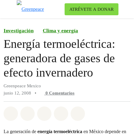
Ca
ATRÉVETE A DONAR
Menú
Investigación
Clima y energía
Energía termoeléctrica:
generadora de gases de
efecto invernadero
Greenpeace Mexico
junio 12, 2008
•
0
Comentarios
Compartir en Whatsapp
Compartir en Facebook
Compartir en Twitter
Compartir vía Email
Share on Bluesky
La generación de
energía termoeléctrica
en México depende en