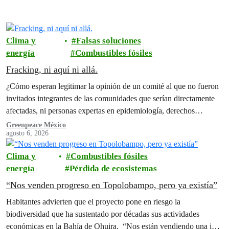
Clima y
Falsas soluciones
energía
Combustibles fósiles
Fracking, ni aquí ni allá.
¿Cómo esperan legitimar la opinión de un comité al que no fueron
invitados integrantes de las comunidades que serían directamente
afectadas, ni personas expertas en epidemiología, derechos
humanos y territorios indígenas?
Greenpeace México
agosto 6, 2026
Clima y
Combustibles fósiles
energía
Pérdida de ecosistemas
“Nos venden progreso en Topolobampo, pero ya existía”
Habitantes advierten que el proyecto pone en riesgo la
biodiversidad que ha sustentado por décadas sus actividades
económicas en la Bahía de Ohuira. “Nos están vendiendo una idea