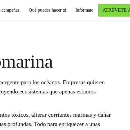
ATRÉVETE 
s campañas
Qué puedes hacer tú
Infórmate
bmarina
ergente para los océanos. Empresas quieren
truyendo ecosistemas que apenas estamos
tos tóxicos, alterar corrientes marinas y dañar
uas profundas. Todo para enriquecer a unas