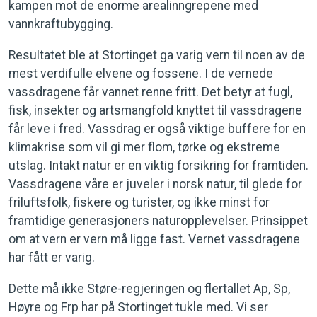
kampen mot de enorme arealinngrepene med
vannkraftubygging.
Resultatet ble at Stortinget ga varig vern til noen av de
mest verdifulle elvene og fossene. I de vernede
vassdragene får vannet renne fritt. Det betyr at fugl,
fisk, insekter og artsmangfold knyttet til vassdragene
får leve i fred. Vassdrag er også viktige buffere for en
klimakrise som vil gi mer flom, tørke og ekstreme
utslag. Intakt natur er en viktig forsikring for framtiden.
Vassdragene våre er juveler i norsk natur, til glede for
friluftsfolk, fiskere og turister, og ikke minst for
framtidige generasjoners naturopplevelser. Prinsippet
om at vern er vern må ligge fast. Vernet vassdragene
har fått er varig.
Dette må ikke Støre-regjeringen og flertallet Ap, Sp,
Høyre og Frp har på Stortinget tukle med. Vi ser