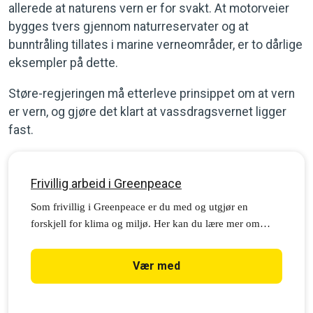
allerede at naturens vern er for svakt. At motorveier
bygges tvers gjennom naturreservater og at
bunntråling tillates i marine verneområder, er to dårlige
eksempler på dette.
Støre-regjeringen må etterleve prinsippet om at vern
er vern, og gjøre det klart at vassdragsvernet ligger
fast.
Frivillig arbeid i Greenpeace
Som frivillig i Greenpeace er du med og utgjør en
forskjell for klima og miljø. Her kan du lære mer om
frivillig arbeid i Greenpeace og hvordan du kan bidra.
Vær med