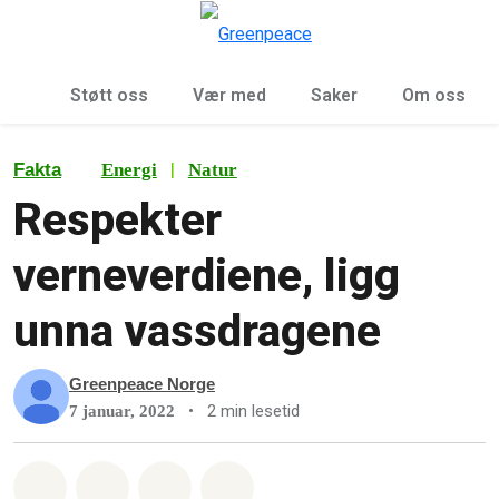
Sø
Meny
Støtt oss
Vær med
Saker
Om oss
|
Fakta
Energi
Natur
Respekter
verneverdiene, ligg
unna vassdragene
Greenpeace Norge
•
2 min lesetid
7 januar, 2022
Del på Whatsapp
Del på Facebook
Del via Email
Share on Bluesky