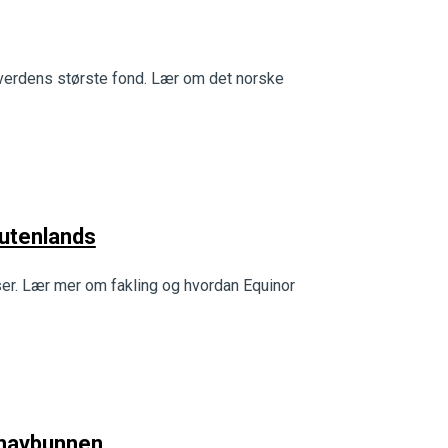
v verdens største fond. Lær om det norske
 utenlands
sser. Lær mer om fakling og hvordan Equinor
å havbunnen