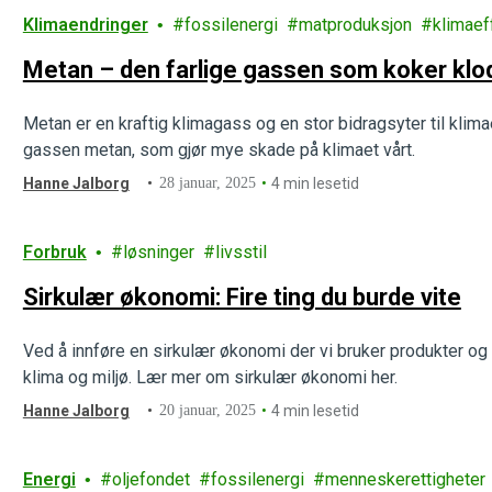
Klimaendringer
fossilenergi
matproduksjon
klimaef
Metan – den farlige gassen som koker klo
Metan er en kraftig klimagass og en stor bidragsyter til kli
gassen metan, som gjør mye skade på klimaet vårt.
Hanne Jalborg
28 januar, 2025
4 min lesetid
Forbruk
løsninger
livsstil
Sirkulær økonomi: Fire ting du burde vite
Ved å innføre en sirkulær økonomi der vi bruker produkter og 
klima og miljø. Lær mer om sirkulær økonomi her.
Hanne Jalborg
20 januar, 2025
4 min lesetid
Energi
oljefondet
fossilenergi
menneskerettigheter