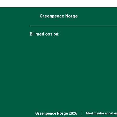
Greenpeace Norge
Bli med oss på:
Facebook
Instagram
BlueSky
TikTok
YouTube
Linkedin
RSS
Greenpeace Norge 2026
Med mindre annet er