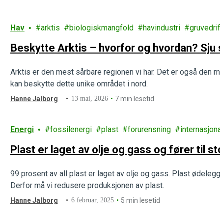
Hav
arktis
biologiskmangfold
havindustri
gruvedrif
Beskytte Arktis – hvorfor og hvordan? Sju
Arktis er den mest sårbare regionen vi har. Det er også den 
kan beskytte dette unike området i nord.
Hanne Jalborg
13 mai, 2026
7 min lesetid
Energi
fossilenergi
plast
forurensning
internasjon
Plast er laget av olje og gass og fører til 
99 prosent av all plast er laget av olje og gass. Plast ødeleg
Derfor må vi redusere produksjonen av plast.
Hanne Jalborg
6 februar, 2025
5 min lesetid