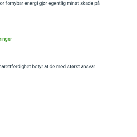
 for fornybar energi gjør egentlig minst skade på
ninger
marettferdighet betyr at de med størst ansvar