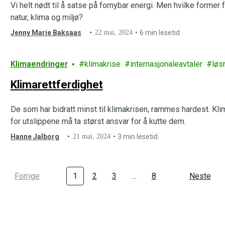
Vi helt nødt til å satse på fornybar energi. Men hvilke former
natur, klima og miljø?
Jenny Marie Baksaas
22 mai, 2024
6 min lesetid
Klimaendringer
klimakrise
internasjonaleavtaler
løs
Klimarettferdighet
De som har bidratt minst til klimakrisen, rammes hardest. Kli
for utslippene må ta størst ansvar for å kutte dem.
Hanne Jalborg
21 mai, 2024
3 min lesetid
Forrige
1
2
3
…
8
Neste