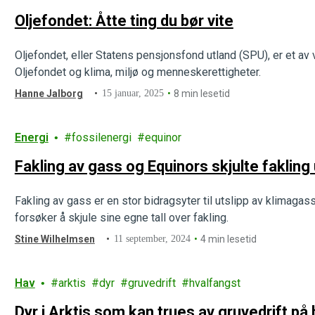
Oljefondet: Åtte ting du bør vite
Oljefondet, eller Statens pensjonsfond utland (SPU), er et a
Oljefondet og klima, miljø og menneskerettigheter.
Hanne Jalborg
15 januar, 2025
8 min lesetid
Energi
fossilenergi
equinor
Fakling av gass og Equinors skjulte fakling
Fakling av gass er en stor bidragsyter til utslipp av klimaga
forsøker å skjule sine egne tall over fakling.
Stine Wilhelmsen
11 september, 2024
4 min lesetid
Hav
arktis
dyr
gruvedrift
hvalfangst
Dyr i Arktis som kan trues av gruvedrift p