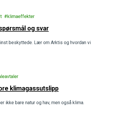
t
klimaeffekter
 spørsmål og svar
minst beskyttede. Lær om Arktis og hvordan vi
aleavtaler
store klimagassutslipp
ger ikke bare natur og hav, men også klima.