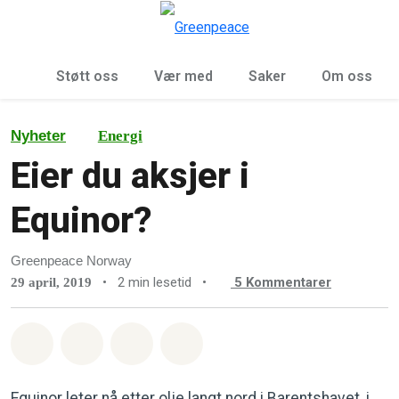
Sø
Meny
Støtt oss
Vær med
Saker
Om oss
Nyheter
Energi
Eier du aksjer i
Equinor?
Greenpeace Norway
•
2 min lesetid
•
5
Kommentarer
29 april, 2019
Del på Whatsapp
Del på Facebook
Del via Email
Share on Bluesky
Equinor leter nå etter olje langt nord i Barentshavet, i