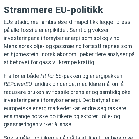
Strammere EU-politikk
EUs stadig mer ambisiøse klimapolitikk legger press
på alle fossile energikilder. Samtidig vokser
investeringene i fornybar energi som sol og vind.
Mens norsk olje- og gassnæring fortsatt regnes som
en hjørnestein i norsk økonomi, peker flere analyser på
at behovet for gass vil krympe kraftig.
Fra før er både
Fit for 55
-pakken og energipakken
REPowerEU
juridisk bindende, med klare mål om å
redusere bruken av fossile brensler og samtidig øke
investeringene i fornybar energi. Det betyr at det
europeiske energimarkedet kan endre seg raskere
enn mange norske politikere og aktører i olje- og
gassnæringen virker å innse.
Spørsmålet politikerne nå må ta stilling til, er hvor mye