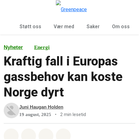
Sø
Meny
Støtt oss
Vær med
Saker
Om oss
Nyheter
Energi
Kraftig fall i Europas
gassbehov kan koste
Norge dyrt
Juni Haugan Holden
•
2 min lesetid
19 august, 2025
Del på Whatsapp
Del på Facebook
Del via Email
Share on Bluesky