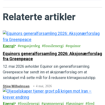
Relaterte artikler
Energi
engasjerdeg
fossilenergi
equinor
Equinors generalforsamling 2026: Aksjonærforslag
fra Greenpeace
12. mai 2026 avholder Equinor sin generalforsamling.
Greenpeace har sendt inn et aksjonærforslag om at
selskapet må sette mål for å redusere klimagassutslipp.
Stine Wilhelmsen
4 mai, 2026
Energi
fossilenergi
grønnenergi
løsninger
fred