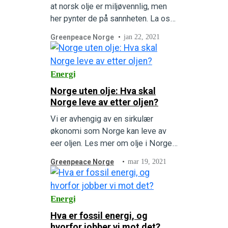
at norsk olje er miljøvennlig, men
her pynter de på sannheten. La oss
fortelle om flere myter om Norges
Greenpeace Norge
jan 22, 2021
oljeproduksjon.
Energi
Norge uten olje: Hva skal
Norge leve av etter oljen?
Vi er avhengig av en sirkulær
økonomi som Norge kan leve av
eer oljen. Les mer om olje i Norge
og hva som skjer hvis Norge sluer
Greenpeace Norge
mar 19, 2021
med olje.
Energi
Hva er fossil energi, og
hvorfor jobber vi mot det?