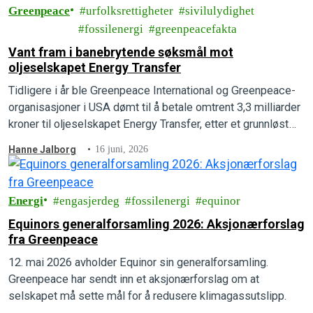
Greenpeace
urfolksrettigheter
sivilulydighet
fossilenergi
greenpeacefakta
Vant fram i banebrytende søksmål mot
oljeselskapet Energy Transfer
Tidligere i år ble Greenpeace International og Greenpeace-
organisasjoner i USA dømt til å betale omtrent 3,3 milliarder
kroner til oljeselskapet Energy Transfer, etter et grunnløst
søksmål fra oljegiganten. Nå har Greenpeace International
Hanne Jalborg
16 juni, 2026
vunnet fram i et banebrytende motsøksmål.
Energi
engasjerdeg
fossilenergi
equinor
Equinors generalforsamling 2026: Aksjonærforslag
fra Greenpeace
12. mai 2026 avholder Equinor sin generalforsamling.
Greenpeace har sendt inn et aksjonærforslag om at
selskapet må sette mål for å redusere klimagassutslipp.