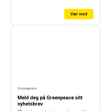
skoger – bli med som månedlig giver i dag!
Vær med
Greenpeace
Meld deg på Greenpeace sitt
nyhetsbrev