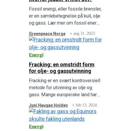
Fossil energi, eller fossile brensler,
er en samlebetegnelse på kull, olje
og gass. Lær mer om fossil energi
og hvorfor verden må fase ut
Greenpeace Norge
aug 11, 2023
fossile brensler.
Energi
Fracking: en omstridt form
for olje- og gassutvinning
Fracking er en svært kontroversiell
metode for utvinning av olje og
gass. Mange europeiske land har
forbudt fracking fordi det har
Juni Haugan Holden
feb 13, 2024
utallige negative konsekvenser for
miljø, klima, dyr og mennesker.
Energi