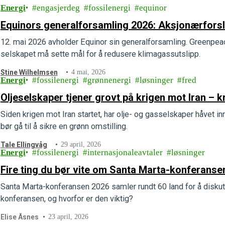
Energi
engasjerdeg
fossilenergi
equinor
Equinors generalforsamling 2026: Aksjonærfors
12. mai 2026 avholder Equinor sin generalforsamling. Greenpeac
selskapet må sette mål for å redusere klimagassutslipp.
Stine Wilhelmsen
4 mai, 2026
Energi
fossilenergi
grønnenergi
løsninger
fred
Oljeselskaper tjener grovt på krigen mot Iran – 
Siden krigen mot Iran startet, har olje- og gasselskaper håvet 
bør gå til å sikre en grønn omstilling.
Tale Ellingvåg
29 april, 2026
Energi
fossilenergi
internasjonaleavtaler
løsninger
Fire ting du bør vite om Santa Marta-konferans
Santa Marta-konferansen 2026 samler rundt 60 land for å diskute
konferansen, og hvorfor er den viktig?
Elise Åsnes
23 april, 2026