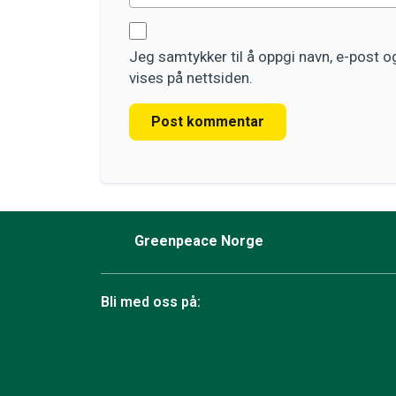
Jeg samtykker til å oppgi navn, e-post 
vises på nettsiden.
Post kommentar
Greenpeace Norge
Bli med oss på:
Facebook
Instagram
BlueSky
TikTok
YouTube
Linkedin
RSS