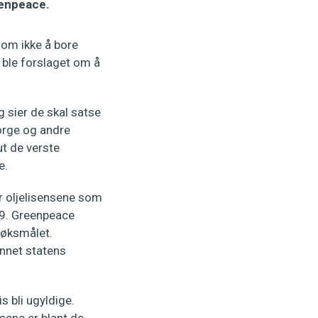
eenpeace.
 om ikke å bore
g ble forslaget om å
g sier de skal satse
Norge og andre
ut de verste
e.
 oljelisensene som
19. Greenpeace
søksmålet.
annet statens
s bli ugyldige.