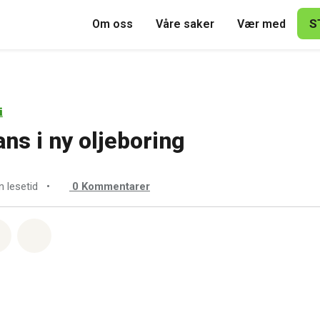
S
Om oss
Våre saker
Vær med
i
ns i ny oljeboring
n lesetid
•
0
Kommentarer
sapp
å Facebook
Del via Email
Share on Bluesky