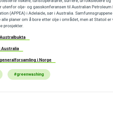
esterte fiskere, turistoperatører, surfere, urfolksledere og
r utenfor olje- og gasskonferansen til Australian Petroleum
tion (APPEA) i Adelaide, sør i Australia. Samfunnsgruppene g
 alle planer om å bore etter olje i området, men at Statoil er
e prosjekter.
 Australbukta
i Australia
s generalforsamling i Norge
#
greenwashing