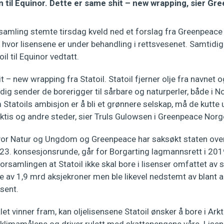
vn til Equinor. Dette er same shit – new wrapping, sier Gr
rsamling stemte tirsdag kveld ned et forslag fra Greenpeace
r hvor lisensene er under behandling i rettsvesenet. Samtidi
oil til Equinor vedtatt.
 – new wrapping fra Statoil. Statoil fjerner olje fra navnet o
dig sender de borerigger til sårbare og naturperler, både i 
 Statoils ambisjon er å bli et grønnere selskap, må de kutte 
rktis og andre steder, sier Truls Gulowsen i Greenpeace Norg
or Natur og Ungdom og Greenpeace har saksøkt staten over
m 23. konsesjonsrunde, går for Borgarting lagmannsrett i 20
orsamlingen at Statoil ikke skal bore i lisenser omfattet av 
te av 1,9 mrd aksjekroner men ble likevel nedstemt av blant 
sent.
 vinner fram, kan oljelisensene Statoil ønsker å bore i Arkti