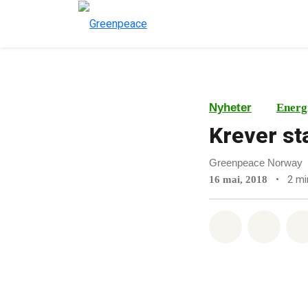
Nyheter
Energ
Krever sta
Greenpeace Norway
•
2 mi
16 mai, 2018
Del på What
Del p