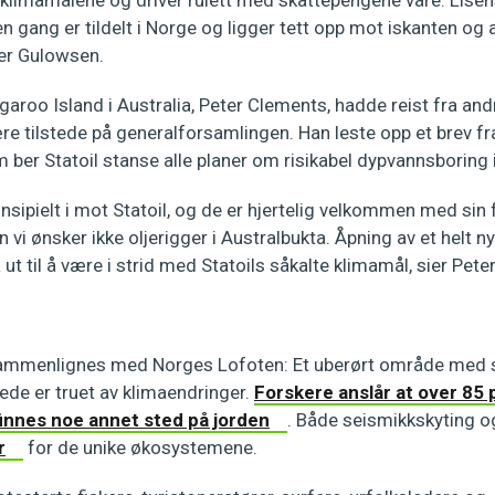
 klimamålene og driver rulett med skattepengene våre. Lisen
 gang er tildelt i Norge og ligger tett opp mot iskanten og
ier Gulowsen.
aroo Island i Australia, Peter Clements, hadde reist fra and
re tilstede på generalforsamlingen. Han leste opp et brev fr
 ber Statoil stanse alle planer om risikabel dypvannsboring 
rinsipielt i mot Statoil, og de er hjertelig velkommen med sin
 vi ønsker ikke oljerigger i Australbukta. Åpning av et helt n
 ut til å være i strid med Statoils såkalte klimamål, sier Pet
sammenlignes med Norges Lofoten: Et uberørt område med s
ede er truet av klimaendringer.
Forskere anslår at over 85 
finnes noe annet sted på jorden
. Både seismikkskyting 
r
for de unike økosystemene.