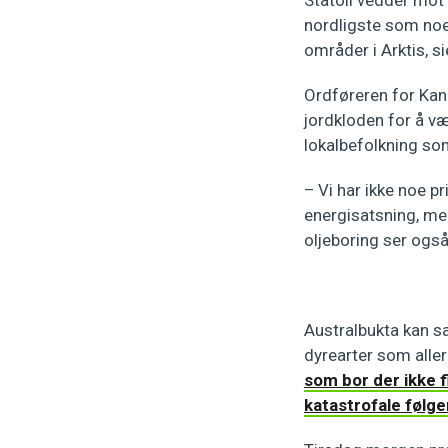
Statoil vedder mot
nordligste som noen
områder i Arktis, s
Ordføreren for Kang
jordkloden for å væ
lokalbefolkning som
– Vi har ikke noe p
energisatsning, men
oljeboring ser også
Australbukta kan 
dyrearter som aller
som bor der ikke 
katastrofale følge