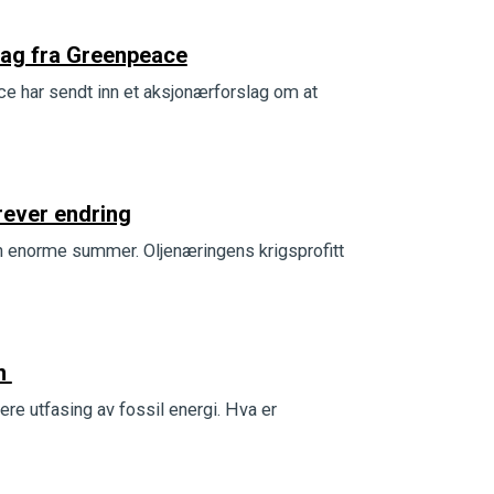
lag fra Greenpeace
e har sendt inn et aksjonærforslag om at
krever endring
inn enorme summer. Oljenæringens krigsprofitt
en
re utfasing av fossil energi. Hva er