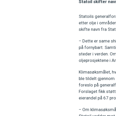
Statoil skifter na
Statoils generalfo
etter olje i område
skifte navn fra Stat
– Dette er same shit
på fornybart. Samti
steder i verden. Om
oljeprosjektene i A
Klimasøksmålet, hv
ble tildelt gjenno
foreslo på generalf
Forslaget fikk støt
eierandel på 67 pro
– Om klimasøksmålet