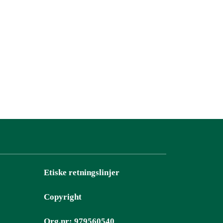
Etiske retningslinjer
Copyright
Org.nr: 979560540