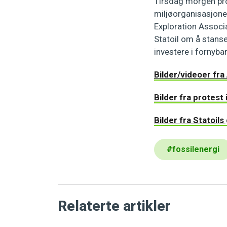
Tirsdag morgen prot
miljøorganisasjone
Exploration Associa
Statoil om å stanse
investere i fornybar
Bilder/videoer fra
Bilder fra protest 
Bilder fra Statoil
#
fossilenergi
Relaterte artikler