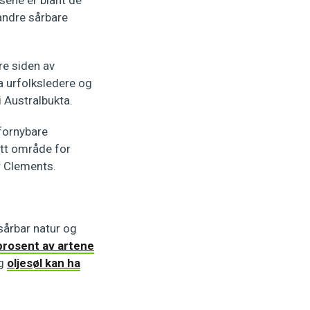
sene er blant de
 andre sårbare
re siden av
a urfolksledere og
i Australbukta.
 fornybare
ytt område for
er Clements.
årbar natur og
prosent av artene
og
oljesøl kan ha