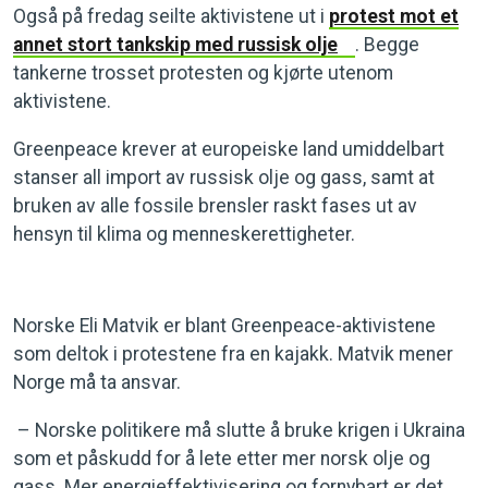
Også på fredag seilte aktivistene ut i
protest mot et
annet stort tankskip med russisk olje
. Begge
tankerne trosset protesten og kjørte utenom
aktivistene.
Greenpeace krever at europeiske land umiddelbart
stanser all import av russisk olje og gass, samt at
bruken av alle fossile brensler raskt fases ut av
hensyn til klima og menneskerettigheter.
Norske Eli Matvik er blant Greenpeace-aktivistene
som deltok i protestene fra en kajakk. Matvik mener
Norge må ta ansvar.
– Norske politikere må slutte å bruke krigen i Ukraina
som et påskudd for å lete etter mer norsk olje og
gass. Mer energieffektivisering og fornybart er det