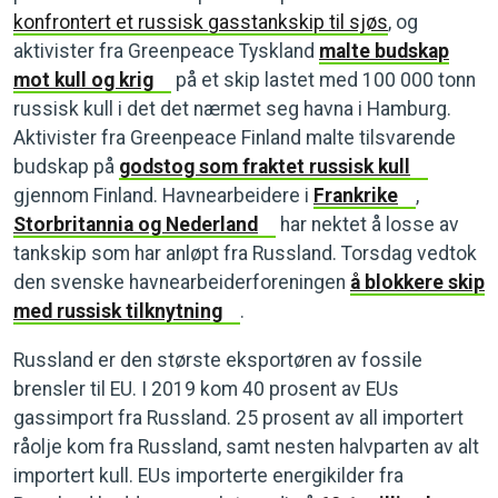
konfrontert et russisk gasstankskip til sjøs
, og
aktivister fra Greenpeace Tyskland
malte budskap
mot kull og krig
på et skip lastet med 100 000 tonn
russisk kull i det det nærmet seg havna i Hamburg.
Aktivister fra Greenpeace Finland malte tilsvarende
budskap på
godstog som fraktet russisk kull
gjennom Finland. Havnearbeidere i
Frankrike
,
Storbritannia og Nederland
har nektet å losse av
tankskip som har anløpt fra Russland. Torsdag vedtok
den svenske havnearbeiderforeningen
å blokkere skip
med russisk tilknytning
.
Russland er den største eksportøren av fossile
brensler til EU. I 2019 kom 40 prosent av EUs
gassimport fra Russland. 25 prosent av all importert
råolje kom fra Russland, samt nesten halvparten av alt
importert kull. EUs importerte energikilder fra