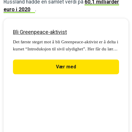
Russland hadde en samlet verdi på
60,1 milliarder
euro i 2020
.
Bli Greenpeace-aktivist
Det første steget mot å bli Greenpeace-aktivist er å delta i
kurset “Introduksjon til sivil ulydighet”. Her får du lære
mer om sivil ulydighet og kraften i fredelige aksjoner.
Registrer deg i dag.
Vær med