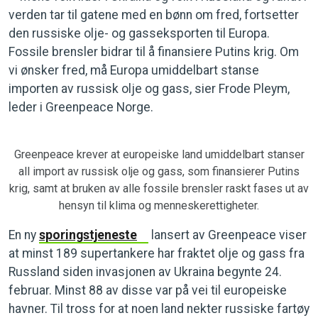
verden tar til gatene med en bønn om fred, fortsetter
den russiske olje- og gasseksporten til Europa.
Fossile brensler bidrar til å finansiere Putins krig. Om
vi ønsker fred, må Europa umiddelbart stanse
importen av russisk olje og gass, sier Frode Pleym,
leder i Greenpeace Norge.
Greenpeace krever at europeiske land umiddelbart stanser
all import av russisk olje og gass, som finansierer Putins
krig, samt at bruken av alle fossile brensler raskt fases ut av
hensyn til klima og menneskerettigheter.
En ny
sporingstjeneste
lansert av Greenpeace viser
at minst 189 supertankere har fraktet olje og gass fra
Russland siden invasjonen av Ukraina begynte 24.
februar. Minst 88 av disse var på vei til europeiske
havner. Til tross for at noen land nekter russiske fartøy