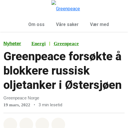
Sø
Meny
Om oss
Våre saker
Vær med
|
Nyheter
Energi
Greenpeace
Greenpeace forsøkte å
blokkere russisk
oljetanker i Østersjøen
Greenpeace Norge
•
3 min lesetid
19 mars, 2022
Del på Whatsapp
Del på Facebook
Del via Email
Share on Bluesky