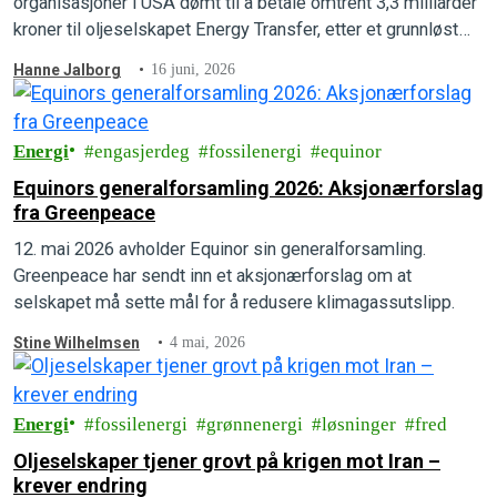
organisasjoner i USA dømt til å betale omtrent 3,3 milliarder
kroner til oljeselskapet Energy Transfer, etter et grunnløst
søksmål fra oljegiganten. Nå har Greenpeace International
Hanne Jalborg
16 juni, 2026
vunnet fram i et banebrytende motsøksmål.
Energi
engasjerdeg
fossilenergi
equinor
Equinors generalforsamling 2026: Aksjonærforslag
fra Greenpeace
12. mai 2026 avholder Equinor sin generalforsamling.
Greenpeace har sendt inn et aksjonærforslag om at
selskapet må sette mål for å redusere klimagassutslipp.
Stine Wilhelmsen
4 mai, 2026
Energi
fossilenergi
grønnenergi
løsninger
fred
Oljeselskaper tjener grovt på krigen mot Iran –
krever endring