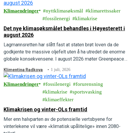
Klimaendringer
nyttklimasøksmål
klimarettssaker
fossilenergi
klimakrise
Det nye klimasøksmålet behandles i Høyesterett i
august 2026
Lagmannsretten har slått fast at staten brøt loven da de
godkjente tre massive oljefelt uten å ha utredet de enorme
globale konsekvensene. I august 2026 møter Greenpeace
og Natur og Ungdom staten i Høyesterett.
Klimentina Radkova
1 juli, 2026
Klimaendringer
fossilenergi
forurensning
klimakrise
sportsvasking
klimaeffekter
Klimakrisen og vinter-OLs framtid
Mer enn halvparten av de potensielle vertsbyene for
vinterlekene vil være «klimatisk upålitelige» innen 2080-