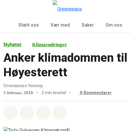
Sø
Meny
Støtt oss
Vær med
Saker
Om oss
Nyheter
Klimaendringer
Anker klimadommen til
Høyesterett
Greenpeace Norway
•
2 min lesetid
•
0
Kommentarer
5 februar, 2018
Del på Whatsapp
Del på Facebook
Del via Email
Share on Bluesky