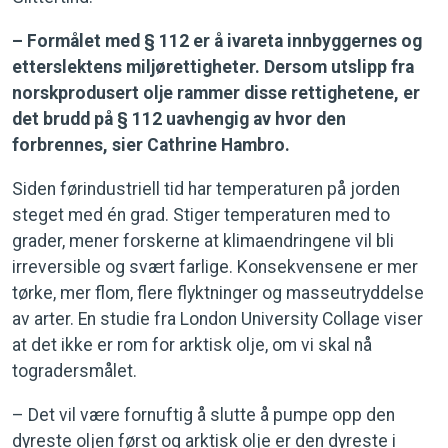
– Formålet med § 112 er å ivareta innbyggernes og
etterslektens miljørettigheter. Dersom utslipp fra
norskprodusert olje rammer disse rettighetene, er
det brudd på § 112 uavhengig av hvor den
forbrennes, sier Cathrine Hambro.
Siden førindustriell tid har temperaturen på jorden
steget med én grad. Stiger temperaturen med to
grader, mener forskerne at klimaendringene vil bli
irreversible og svært farlige. Konsekvensene er mer
tørke, mer flom, flere flyktninger og masseutryddelse
av arter. En studie fra London University Collage viser
at det ikke er rom for arktisk olje, om vi skal nå
togradersmålet.
– Det vil være fornuftig å slutte å pumpe opp den
dyreste oljen først og arktisk olje er den dyreste i