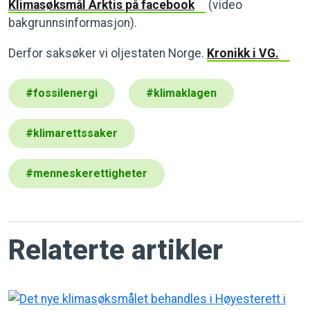
Klimasøksmål Arktis på facebook
(video
bakgrunnsinformasjon).
Derfor saksøker vi oljestaten Norge.
Kronikk i VG.
#
fossilenergi
#
klimaklagen
#
klimarettssaker
#
menneskerettigheter
Relaterte artikler