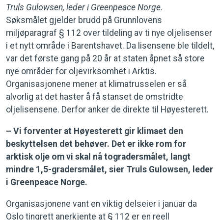
Truls Gulowsen, leder i Greenpeace Norge.
Søksmålet gjelder brudd på Grunnlovens
miljøparagraf § 112 over tildeling av ti nye oljelisenser
i et nytt område i Barentshavet. Da lisensene ble tildelt,
var det første gang på 20 år at staten åpnet så store
nye områder for oljevirksomhet i Arktis.
Organisasjonene mener at klimatrusselen er så
alvorlig at det haster å få stanset de omstridte
oljelisensene. Derfor anker de direkte til Høyesterett.
– Vi forventer at Høyesterett gir klimaet den
beskyttelsen det behøver. Det er ikke rom for
arktisk olje om vi skal nå togradersmålet, langt
mindre 1,5-gradersmålet, sier Truls Gulowsen, leder
i Greenpeace Norge.
Organisasjonene vant en viktig delseier i januar da
Oslo tingrett anerkjente at § 112 er en reell