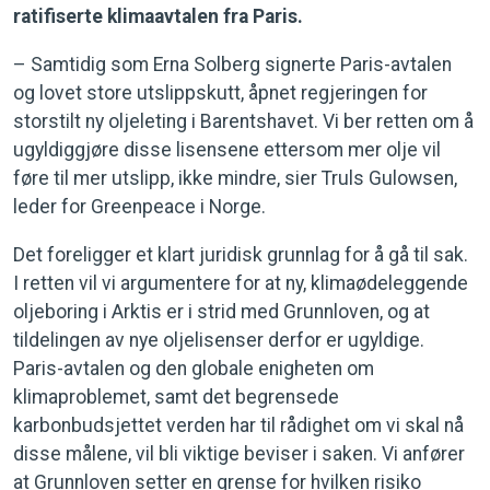
ratifiserte klimaavtalen fra Paris.
– Samtidig som Erna Solberg signerte Paris-avtalen
og lovet store utslippskutt, åpnet regjeringen for
storstilt ny oljeleting i Barentshavet. Vi ber retten om å
ugyldiggjøre disse lisensene ettersom mer olje vil
føre til mer utslipp, ikke mindre, sier Truls Gulowsen,
leder for Greenpeace i Norge.
Det foreligger et klart juridisk grunnlag for å gå til sak.
I retten vil vi argumentere for at ny, klimaødeleggende
oljeboring i Arktis er i strid med Grunnloven, og at
tildelingen av nye oljelisenser derfor er ugyldige.
Paris-avtalen og den globale enigheten om
klimaproblemet, samt det begrensede
karbonbudsjettet verden har til rådighet om vi skal nå
disse målene, vil bli viktige beviser i saken. Vi anfører
at Grunnloven setter en grense for hvilken risiko