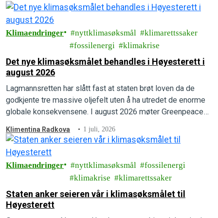
Klimaendringer
nyttklimasøksmål
klimarettssaker
fossilenergi
klimakrise
Det nye klimasøksmålet behandles i Høyesterett i
august 2026
Lagmannsretten har slått fast at staten brøt loven da de
godkjente tre massive oljefelt uten å ha utredet de enorme
globale konsekvensene. I august 2026 møter Greenpeace
og Natur og Ungdom staten i Høyesterett.
Klimentina Radkova
1 juli, 2026
Klimaendringer
nyttklimasøksmål
fossilenergi
klimakrise
klimarettssaker
Staten anker seieren vår i klimasøksmålet til
Høyesterett