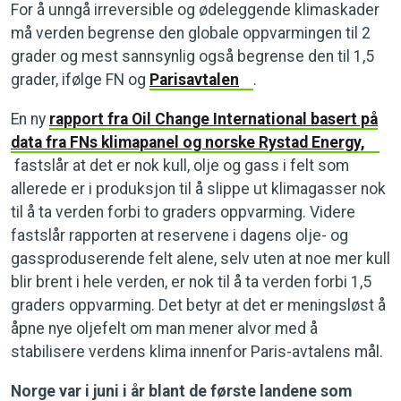
For å unngå irreversible og ødeleggende klimaskader
må verden begrense den globale oppvarmingen til 2
grader og mest sannsynlig også begrense den til 1,5
grader, ifølge FN og
Parisavtalen
.
En ny
rapport fra Oil Change International basert på
data fra FNs klimapanel og norske Rystad Energy,
fastslår at det er nok kull, olje og gass i felt som
allerede er i produksjon til å slippe ut klimagasser nok
til å ta verden forbi to graders oppvarming. Videre
fastslår rapporten at reservene i dagens olje- og
gassproduserende felt alene, selv uten at noe mer kull
blir brent i hele verden, er nok til å ta verden forbi 1,5
graders oppvarming. Det betyr at det er meningsløst å
åpne nye oljefelt om man mener alvor med å
stabilisere verdens klima innenfor Paris-avtalens mål.
Norge var i juni i år blant de første landene som