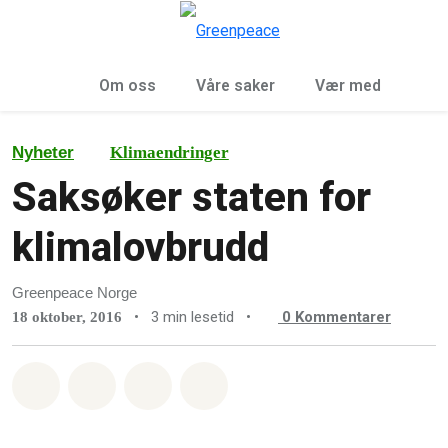
Sø
Meny
Om oss
Våre saker
Vær med
Nyheter
Klimaendringer
Saksøker staten for
klimalovbrudd
Greenpeace Norge
•
3 min lesetid
•
0
Kommentarer
18 oktober, 2016
Del på Whatsapp
Del på Facebook
Del via Email
Share on Bluesky