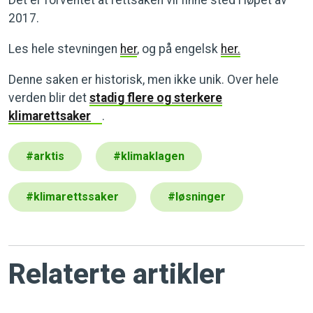
2017.
Les hele stevningen
her
, og på engelsk
her.
Denne saken er historisk, men ikke unik. Over hele
verden blir det
stadig flere og sterkere
klimarettsaker
.
#
arktis
#
klimaklagen
#
klimarettssaker
#
løsninger
Relaterte artikler