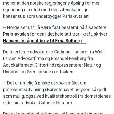
mener at den norske regjeringens åpning for mer
oljeboring er i strid med den vitenskapelige
konsensus som underbygger Paris-avtalen:
– Norge ser ut til å være fast bestemt på å sabotere
Paris-avtalen før den i det hele tatt trer i kraft, skriver
Hansen i et åpent brev til Erna Solberg
.
De to erfarne advokatene Cathrine Hambro fra Wahl-
Larsen Advokatfirma og Emanuel Feinberg fra
Advokatfirmaet Glittertind representerer Natur og
Ungdom og Greenpeace i rettsaken.
– Det er rimelig å ønske at spørsmålet om
petroleumsutvinning i Barentshavet belyses så godt
som mulig, også ved kvalitetskontroll fra domstolenes
side, sier advokat Cathrine Hambro.
Det er forventet at rettsaken vil finne sted i løpet av