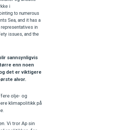
blir sannsynligvis
større enn noen
g det er viktigere
tørste alvor.
fere olje- og
ere klimapolitikk på
e.
n. Vi tror Ap sin