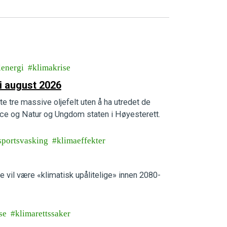
lenergi
klimakrise
i august 2026
te tre massive oljefelt uten å ha utredet de
e og Natur og Ungdom staten i Høyesterett.
sportsvasking
klimaeffekter
e vil være «klimatisk upålitelige» innen 2080-
se
klimarettssaker