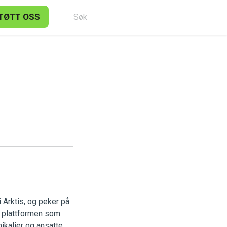
TØTT OSS
Søk