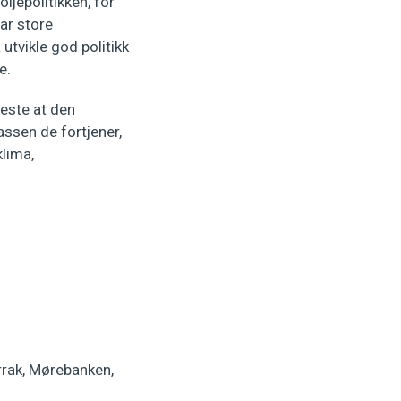
oljepolitikken, for
ar store
utvikle god politikk
e.
neste at den
assen de fortjener,
klima,
rrak, Mørebanken,