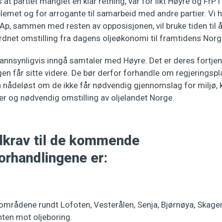
at partiet manglet en klar retning, var for likt Høyre og FrP i 
lemet og for arrogante til samarbeid med andre partier. Vi h
t Ap, sammen med resten av opposisjonen, vil bruke tiden til å 
rdnet omstilling fra dagens oljeøkonomi til framtidens Norg
sannsynligvis inngå samtaler med Høyre. Det er deres fortje
gen får sitte videre. De bør derfor forhandle om regjeringspl
n nådeløst om de ikke får nødvendig gjennomslag for miljø, 
r og nødvendig omstilling av oljelandet Norge.
krav til de kommende
orhandlingene er:
vområdene rundt Lofoten, Vesterålen, Senja, Bjørnøya, Skage
ten mot oljeboring.