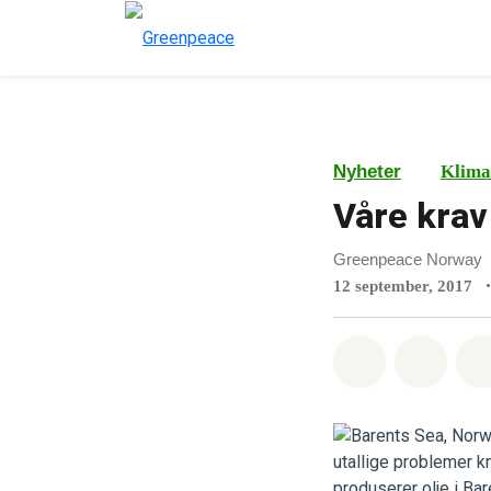
Nyheter
Klima
Våre krav 
Greenpeace Norway
•
12 september, 2017
Del på What
Del p