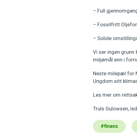
– Full gjennomgang
– Fossilfritt Oljefo
– Solide omstilling
Vi ser ingen grunn 
miljømål enn i forr
Neste milepæl for N
Ungdom sitt klimas
Les mer om rettsa
Truls Gulowsen, le
#
finans