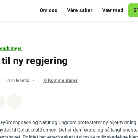
S
Om oss
Våre saker
Vær med
endringer
til ny regjering
1 min lesetid
•
0
Kommentarer
sapp
å Facebook
Del via Email
Share on Bluesky