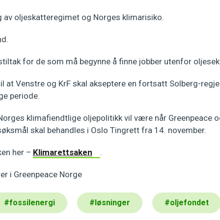
 av oljeskatteregimet og Norges klimarisiko.
nd.
stiltak for de som må begynne å finne jobber utenfor oljesek
til at Venstre og KrF skal akseptere en fortsatt Solberg-reg
ige periode.
orges klimafiendtlige oljepolitikk vil være når Greenpeace 
øksmål skal behandles i Oslo Tingrett fra 14. november.
ken her –
Klimarettsaken
.
der i Greenpeace Norge
#
fossilenergi
#
løsninger
#
oljefondet