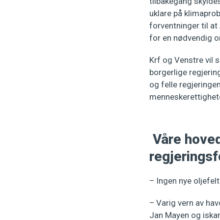
tilbakegang skyldes 
uklare på klimaprob
forventninger til a
for en nødvendig o
Krf og Venstre vil 
borgerlige regjerin
og felle regjeringe
menneskerettighete
Våre hoved
regjeringsf
– Ingen nye oljefelt
– Varig vern av ha
Jan Mayen og iskan