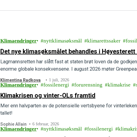
Klimaendringer
nyttklimasøksmål
klimarettssaker
fossi
Det nye klimasøksmålet behandles i Høyesterett 
Lagmannsretten har slått fast at staten brøt loven da de godkjen
enorme globale konsekvensene. I august 2026 møter Greenpeac
Klimentina Radkova
1 juli, 2026
Klimaendringer
fossilenergi
forurensning
klimakrise
Klimakrisen og vinter-OLs framtid
Mer enn halvparten av de potensielle vertsbyene for vinterleken
tallet!
Sophie Allain
6 februar, 2026
Klimaendringer
nyttklimasøksmål
fossilenergi
klimakri