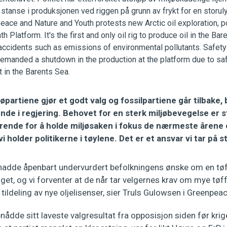
ljøpartiene gjør et godt valg og fossilpartiene går tilbake, 
nde i regjering. Behovet for en sterk miljøbevegelse er 
rende for å holde miljøsaken i fokus de nærmeste årene o
 holder politikerne i tøylene. Det er et ansvar vi tar på s
 hadde åpenbart undervurdert befolkningens ønske om en tøf
alget, og vi forventer at de når tar velgernes krav om mye tøff
 tildeling av nye oljelisenser, sier Truls Gulowsen i Greenpeac
nådde sitt laveste valgresultat fra opposisjon siden før krige