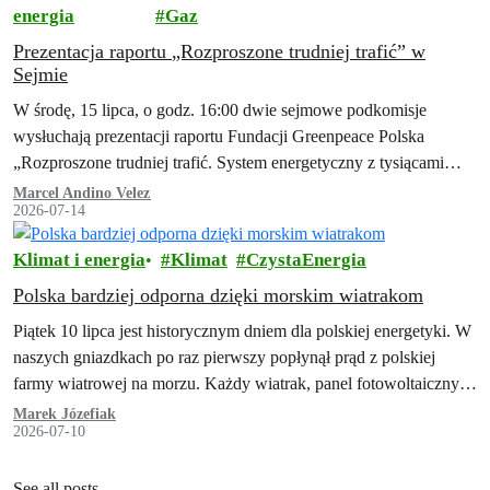
energia
Gaz
Prezentacja raportu „Rozproszone trudniej trafić” w
Sejmie
W środę, 15 lipca, o godz. 16:00 dwie sejmowe podkomisje
wysłuchają prezentacji raportu Fundacji Greenpeace Polska
„Rozproszone trudniej trafić. System energetyczny z tysiącami
małych źródeł jako element polskiej racji stanu. Lekcje z
Marcel Andino Velez
2026-07-14
doświadczeń Ukrainy".
Klimat i energia
Klimat
CzystaEnergia
Polska bardziej odporna dzięki morskim wiatrakom
Piątek 10 lipca jest historycznym dniem dla polskiej energetyki. W
naszych gniazdkach po raz pierwszy popłynął prąd z polskiej
farmy wiatrowej na morzu. Każdy wiatrak, panel fotowoltaiczny i
magazyn energii…
Marek Józefiak
2026-07-10
See all posts