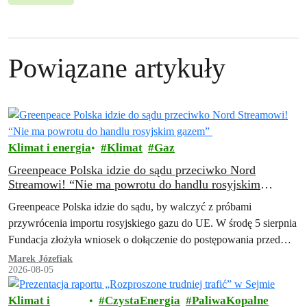
Powiązane artykuły
Klimat i energia
Klimat
Gaz
Greenpeace Polska idzie do sądu przeciwko Nord
Streamowi! “Nie ma powrotu do handlu rosyjskim
gazem”
Greenpeace Polska idzie do sądu, by walczyć z próbami
przywrócenia importu rosyjskiego gazu do UE. W środę 5 sierpnia
Fundacja złożyła wniosek o dołączenie do postępowania przed
Trybunałem Sprawiedliwości Unii…
Marek Józefiak
2026-08-05
Klimat i
CzystaEnergia
PaliwaKopalne