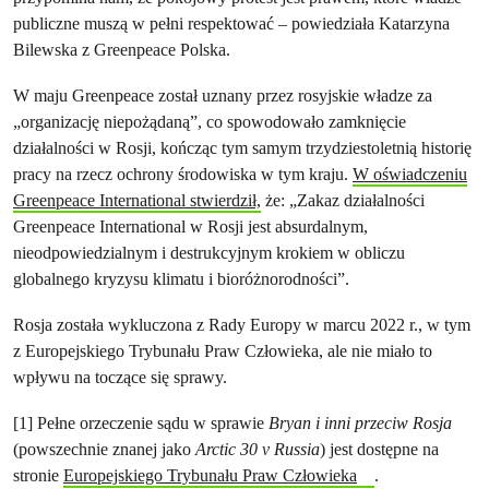
publiczne muszą w pełni respektować – powiedziała Katarzyna
Bilewska z Greenpeace Polska.
W maju Greenpeace został uznany przez rosyjskie władze za
„organizację niepożądaną”, co spowodowało zamknięcie
działalności w Rosji, kończąc tym samym trzydziestoletnią historię
pracy na rzecz ochrony środowiska w tym kraju.
W oświadczeniu
Greenpeace International stwierdził,
że: „Zakaz działalności
Greenpeace International w Rosji jest absurdalnym,
nieodpowiedzialnym i destrukcyjnym krokiem w obliczu
globalnego kryzysu klimatu i bioróżnorodności”.
Rosja została wykluczona z Rady Europy w marcu 2022 r., w tym
z Europejskiego Trybunału Praw Człowieka, ale nie miało to
wpływu na toczące się sprawy.
[1] Pełne orzeczenie sądu w sprawie
Bryan i inni przeciw Rosja
(powszechnie znanej jako
Arctic 30 v Russia
) jest dostępne na
stronie
Europejskiego Trybunału Praw Człowieka
.