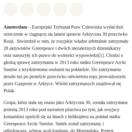
Udostępnij w Whatsapp
Udostępnij w Facebook
Udostępnij w Twitter
Udostępnij przez Email
Udostępnij w Bluesky
Amsterdam
– Europejski Trybunał Praw Człowieka wydał dziś
orzeczenie w ciągnącej się latami sprawie Arktyczna 30 przeciwko
Rosji. Stwierdził w nim, że rosyjskie władze arbitralnie zatrzymały
28 aktywistów Greenpeace i dwóch niezależnych dziennikarzy
oraz naruszyły ich prawo do wolności wypowiedzi[1]. Chodzi o
głośną sprawę zatrzymania w 2013 roku statku Greenpeace Arctic
Sunrise z trzydziestoma osobami na pokładzie. Do zatrzymania
doszło tuż po proteście przeciwko odwiertom ropy prowadzonym
przez Gazprom w Arktyce. Wśród zatrzymanych znajdował się
Polak.
Grupa, która stała się znana jako Arktyczna 30, została zatrzymana
jesienią 2013 roku pod zarzutem piractwa po tym, jak rosyjscy
komandosi opuścili się na linach z helikoptera na pokład statku
Greenpeace Arctic Sunrise. Statek został zatrzymany i
odholowany, wbrew woli kapitana, do Murmańska. Protest