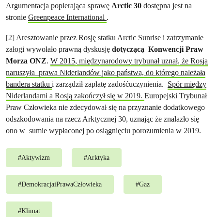
Argumentacja popierająca sprawę
Arctic 30
dostępna jest na
stronie
Greenpeace International
.
[2] Aresztowanie przez Rosję statku Arctic Sunrise i zatrzymanie
załogi wywołało prawną dyskusję
dotyczącą Konwencji Praw
Morza ONZ
.
W 2015, międzynarodowy trybunał uznał, że Rosja
naruszyła prawa Niderlandów jako państwa, do którego należała
bandera statku
i zarządził zapłatę zadośćuczynienia.
Spór między
Niderlandami a Rosją zakończył się w 2019.
Europejski Trybunał
Praw Człowieka nie zdecydował się na przyznanie dodatkowego
odszkodowania na rzecz Arktycznej 30, uznając że znalazło się
ono w sumie wypłaconej po osiągnięciu porozumienia w 2019.
#
Aktywizm
#
Arktyka
#
DemokracjaiPrawaCzłowieka
#
Gaz
#
Klimat