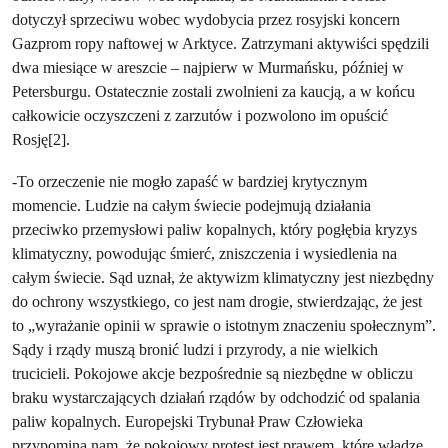
dotyczył sprzeciwu wobec wydobycia przez rosyjski koncern
Gazprom ropy naftowej w Arktyce. Zatrzymani aktywiści spędzili
dwa miesiące w areszcie – najpierw w Murmańsku, później w
Petersburgu. Ostatecznie zostali zwolnieni za kaucją, a w końcu
całkowicie oczyszczeni z zarzutów i pozwolono im opuścić
Rosję[2].
-To orzeczenie nie mogło zapaść w bardziej krytycznym
momencie. Ludzie na całym świecie podejmują działania
przeciwko przemysłowi paliw kopalnych, który pogłębia kryzys
klimatyczny, powodując śmierć, zniszczenia i wysiedlenia na
całym świecie. Sąd uznał, że aktywizm klimatyczny jest niezbędny
do ochrony wszystkiego, co jest nam drogie, stwierdzając, że jest
to „wyrażanie opinii w sprawie o istotnym znaczeniu społecznym”.
Sądy i rządy muszą bronić ludzi i przyrody, a nie wielkich
trucicieli. Pokojowe akcje bezpośrednie są niezbędne w obliczu
braku wystarczających działań rządów by odchodzić od spalania
paliw kopalnych. Europejski Trybunał Praw Człowieka
przypomina nam, że pokojowy protest jest prawem, które władze