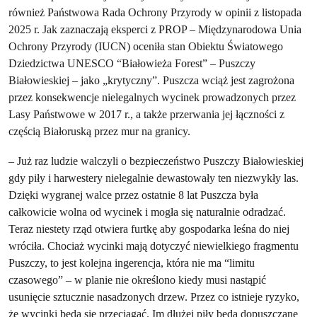
również Państwowa Rada Ochrony Przyrody w opinii z listopada
2025 r. Jak zaznaczają eksperci z PROP – Międzynarodowa Unia
Ochrony Przyrody (IUCN) oceniła stan Obiektu Światowego
Dziedzictwa UNESCO “Białowieża Forest” – Puszczy
Białowieskiej – jako „krytyczny”. Puszcza wciąż jest zagrożona
przez konsekwencje nielegalnych wycinek prowadzonych przez
Lasy Państwowe w 2017 r., a także przerwania jej łączności z
częścią Białoruską przez mur na granicy.
– Już raz ludzie walczyli o bezpieczeństwo Puszczy Białowieskiej
gdy piły i harwestery nielegalnie dewastowały ten niezwykły las.
Dzięki wygranej walce przez ostatnie 8 lat Puszcza była
całkowicie wolna od wycinek i mogła się naturalnie odradzać.
Teraz niestety rząd otwiera furtkę aby gospodarka leśna do niej
wróciła. Chociaż wycinki mają dotyczyć niewielkiego fragmentu
Puszczy, to jest kolejna ingerencja, która nie ma “limitu
czasowego” – w planie nie określono kiedy musi nastąpić
usunięcie sztucznie nasadzonych drzew. Przez co istnieje ryzyko,
że wycinki będą się przeciągać. Im dłużej piły będą dopuszczane