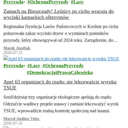
Przyroda
OchronaPrzyrody
Lasy
Zamach na Bieszczady! Leśnicy po cichu wracają do
wycinki karpackich olbrzymów
Regionalna Dyrekcja Lasów Państwowych w Krośnie po cichu
poluzowała zakaz wycinki drzew o wymiarach pomników
przyrody, który obowiązywał od 2024 roku. Zarządzenie, do
którego dotarła Inicjatywa Dzikie Karpaty, przewiduje szeroki…
Marek Józefiak
2026-07-23
Przyroda
Lasy
OchronaPrzyrody
DemokracjaiPrawaCzłowieka
Apel 63 organizacji do rządu: nie lekceważcie wyroku
TSUE
Sześćdziesiąt trzy organizacje ekologiczne apelują do rządu:
Odrzućcie wadliwy projekt ustawy i zamiast lekceważyć wyrok
TSUE, wprowadźcie realną kontrolę społeczną nad lasami.
Marcel Andino Velez
2026-07-16