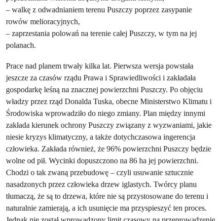
– walkę z odwadnianiem terenu Puszczy poprzez zasypanie
rowów melioracyjnych,
– zaprzestania polowań na terenie całej Puszczy, w tym na jej
polanach.
Prace nad planem trwały kilka lat. Pierwsza wersja powstała
jeszcze za czasów rządu Prawa i Sprawiedliwości i zakładała
gospodarkę leśną na znacznej powierzchni Puszczy. Po objęciu
władzy przez rząd Donalda Tuska, obecne Ministerstwo Klimatu i
Środowiska wprowadziło do niego zmiany. Plan między innymi
zakłada kierunek ochrony Puszczy związany z wyzwaniami, jakie
niesie kryzys klimatyczny, a także dotychczasowa ingerencja
człowieka. Zakłada również, że 96% powierzchni Puszczy będzie
wolne od pił. Wycinki dopuszczono na 86 ha jej powierzchni.
Chodzi o tak zwaną przebudowę – czyli usuwanie sztucznie
nasadzonych przez człowieka drzew iglastych. Twórcy planu
tłumaczą, że są to drzewa, które nie są przystosowane do terenu i
naturalnie zamierają, a ich usunięcie ma przyspieszyć ten proces.
Jednak nie został wprowadzony limit czasowy na przeprowadzenie