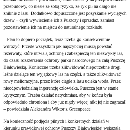
przebudowy, co niesie ze sobą ryzyko, że ryk pił na długo nie
zniknie z lasu. Dodatkowo dopuszczone jest pozyskanie wyciętych
drzew – czyli wywiezienie ich z Puszczy i sprzedaż, zamiast
pozostawienie ich na miejscu do naturalnego rozkładu.
– Plan to dopiero początek, teraz trzeba go konsekwentnie
wdrożyć. Przede wszystkim jak najszybciej muszą powstać
rezerwaty, które utrwalą ochronę i zabezpieczą ten niezwykły las,
do czasu rozszerzenia ochrony parku narodowego na całą Puszczę
Białowieską. Konieczne trzeba zlikwidować niepotrzebne drogi
leśne dzielące ten wyjątkowy las na części, a także zlikwidować
rowy melioracyjne, przez które ciągle z lasu ucieka woda. Przez
nieodpowiedzialną ingerencję człowieka, Puszcza jest w stanie
krytycznym. Trzeba działać natychmiast, aby w końcu była
odpowiednio chroniona i aby już nigdy więcej nikt jej nie zagrażał!
– powiedziała Aleksandra Wiktor z Greenpeace
Na konieczność podjęcia pilnych i konkretnych działań w
kierunku prawidłowej ochrony Puszczy Białowieskiej wskazała