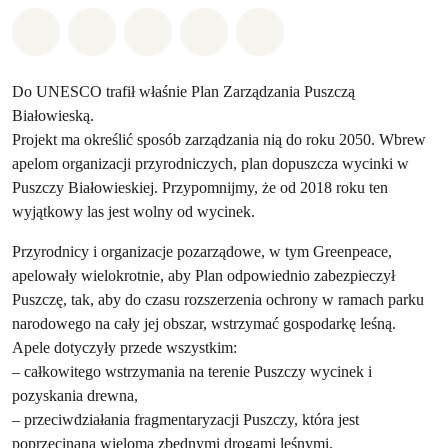
Udostępnij w Whatsapp
Udostępnij w Facebook
Udostępnij w Twitter
Udostępnij przez Email
Udostępnij w Bluesky
Do UNESCO trafił właśnie Plan Zarządzania Puszczą
Białowieską.
Projekt ma określić sposób zarządzania nią do roku 2050. Wbrew
apelom organizacji przyrodniczych, plan dopuszcza wycinki w
Puszczy Białowieskiej. Przypomnijmy, że od 2018 roku ten
wyjątkowy las jest wolny od wycinek.
Przyrodnicy i organizacje pozarządowe, w tym Greenpeace,
apelowały wielokrotnie, aby Plan odpowiednio zabezpieczył
Puszczę, tak, aby do czasu rozszerzenia ochrony w ramach parku
narodowego na cały jej obszar, wstrzymać gospodarkę leśną.
Apele dotyczyły przede wszystkim:
– całkowitego wstrzymania na terenie Puszczy wycinek i
pozyskania drewna,
– przeciwdziałania fragmentaryzacji Puszczy, która jest
poprzecinana wieloma zbędnymi drogami leśnymi,