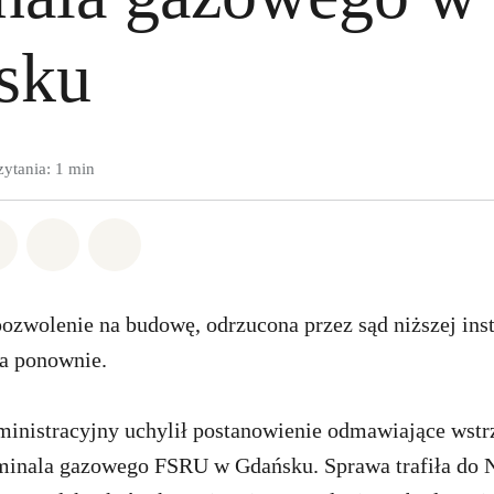
sku
zytania: 1 min
w Whatsapp
pnij w Facebook
Udostępnij w Twitter
Udostępnij przez Email
Udostępnij w Bluesky
ozwolenie na budowę, odrzucona przez sąd niższej inst
na ponownie.
inistracyjny uchylił postanowienie odmawiające wstr
minala gazowego FSRU w Gdańsku. Sprawa trafiła do 