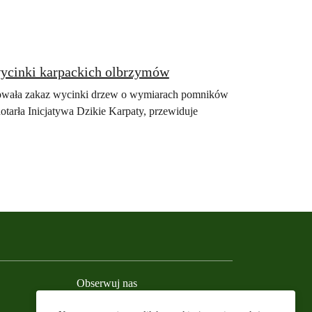
wycinki karpackich olbrzymów
owała zakaz wycinki drzew o wymiarach pomników
otarła Inicjatywa Dzikie Karpaty, przewiduje
Obserwuj nas