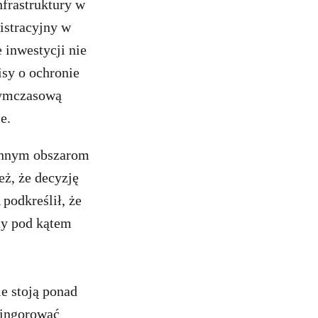
frastruktury w
istracyjny w
 inwestycji nie
isy o ochronie
tymczasową
e.
cennym obszarom
ż, że decyzję
podkreślił, że
ty pod kątem
e stoją ponad
 ingorować