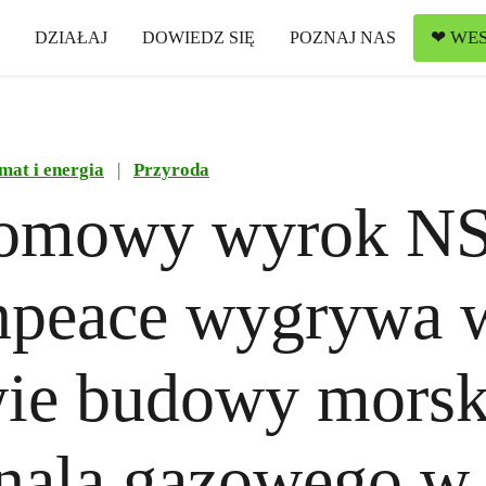
❤ WES
DZIAŁAJ
DOWIEDZ SIĘ
POZNAJ NAS
mat i energia
|
Przyroda
łomowy wyrok N
npeace wygrywa 
wie budowy morsk
inala gazowego 