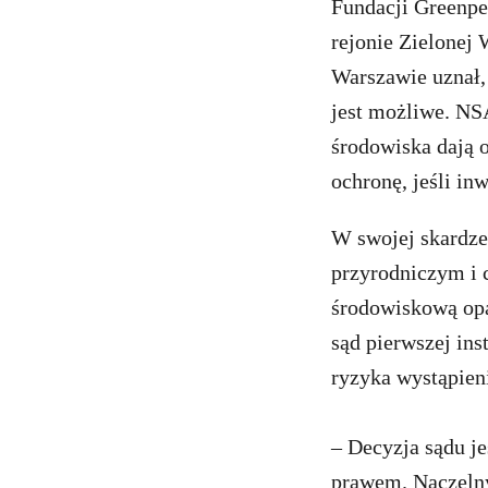
Fundacji Greenpe
rejonie Zielonej
Warszawie uznał,
jest możliwe. NSA
środowiska dają 
ochronę, jeśli i
W swojej skardze
przyrodniczym i 
środowiskową opar
sąd pierwszej in
ryzyka wystąpien
– Decyzja sądu j
prawem. Naczelny