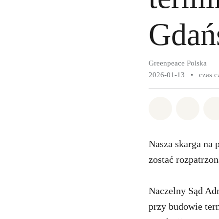
Gdań
Greenpeace Polska
2026-01-13
•
czas c
Udostępnij 
Udostę
Nasza skarga na p
zostać rozpatrzo
Naczelny Sąd Adm
przy budowie ter