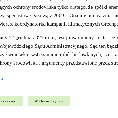
ących ochrony środowiska tylko dlatego, że spółki ene
tzw. specustawę gazową z 2009 r. Ona nie unieważnia i
eres, koordynatorka kampanii klimatycznych Greenpe
y 12 grudnia 2025 roku, jest prawomocny i ostateczny
Wojewódzkiego Sądu Administracyjnego. Sąd ten będz
zyć wniosek o wstrzymanie robót budowlanych, tym ra
hrony środowiska i argumenty przedstawione przez str
ia
rza i rzeki
#
OchronaPrzyrody