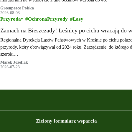
Greenpeace Polska
2026-08-03
Przyroda
OchronaPrzyrody
Lasy
Zamach na Bieszczady! Leśnicy po cichu wracają do 
Regionalna Dyrekcja Lasów Państwowych w Krośnie po cichu poluz
przyrody, który obowiązywał od 2024 roku. Zarządzenie, do którego d
szeroki…
Marek Józefiak
2026-07-23
Zielony formularz wsparcia