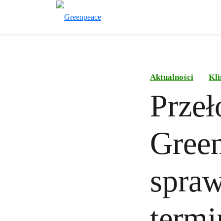
Aktualności
Kli
Prze
Gree
spra
term