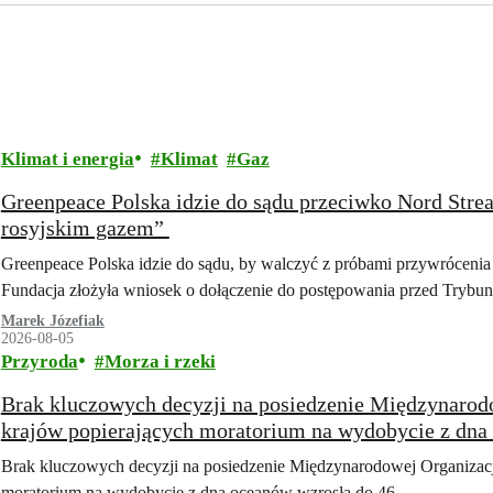
Klimat i energia
Klimat
Gaz
Greenpeace Polska idzie do sądu przeciwko Nord Str
rosyjskim gazem”
Greenpeace Polska idzie do sądu, by walczyć z próbami przywrócenia 
Fundacja złożyła wniosek o dołączenie do postępowania przed Tryb
Marek Józefiak
2026-08-05
Przyroda
Morza i rzeki
Brak kluczowych decyzji na posiedzenie Międzynarod
krajów popierających moratorium na wydobycie z dna
Brak kluczowych decyzji na posiedzenie Międzynarodowej Organizacj
moratorium na wydobycie z dna oceanów wzrosła do 46.