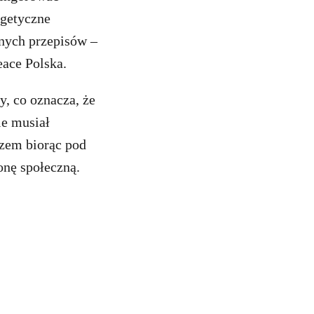
rgetyczne
nnych przepisów –
ace Polska.
, co oznacza, że
ie musiał
zem biorąc pod
onę społeczną.