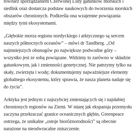
również sporządzaniem Czerwonej Listy gatunków morskich i
siedlisk oraz dostarcza podstaw naukowych do tworzenia morskich
obszarów chronionych. Podkreśla ona wzajemne powiązania
między tymi ekosystemami.
„Głębokie morza regionu nordyckiego i arktycznego są sercem
naszych północnych oceanów” – mówi dr Tandberg. „Od
najmniejszych obunogów po największe podwodne góry –
wszystko jest ze sobą powiązane. Widzimy to zarówno w składzie
gatunkowym, jak i zmienności genetycznej. Nie patrzymy tylko na
skały, zwierzęta i wodę; dokumentujemy najważniejsze elementy
globalnego ekosystemu, który sprawia, że nasza planeta nadaje się
do życia”.
Arktyka jest jednym z najszybciej zmieniających się i najsłabiej
chronionych regionów na Ziemi. W miarę jak ekspansja przemysłu
zaczyna przekraczać granice oceanicznych głębin, Greenpeace
ostrzega, że unikalne „ostoje bioróżnorodności” są obecnie
narażone na nieodwracalne zniszczenie.