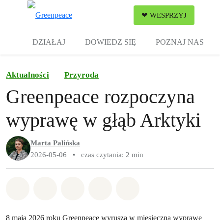
Zw
❤ WESPRZYJ
Menu
DZIAŁAJ
DOWIEDZ SIĘ
POZNAJ NAS
Aktualności
Przyroda
Greenpeace rozpoczyna
wyprawę w głąb Arktyki
Marta Palińska
2026-05-06
•
czas czytania: 2 min
Udostępnij w Whatsapp
Udostępnij w Facebook
Udostępnij w Twitter
Udostępnij przez Email
Udostępnij w Bluesky
8 maja 2026 roku Greenpeace wyrusza w miesięczną wyprawę