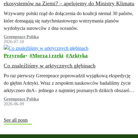
ekosystemów na Ziemi? – apelujemy do Ministry Klimatu
Wzywamy polski rząd do dołączenia do koalicji niemal 30 państw,
które domagają się natychmiastowego wstrzymania planów
wydobycia surowców z dna oceanów.
Greenpeace Polska
2026-07-10
Przyroda
Morza i rzeki
Arktyka
Co znaleźliśmy w arktycznych głębinach
Po raz pierwszy Greenpeace poprowadził wyjątkową ekspedycję
do głębin Arktyki. Wraz z zespołem naukowców badaliśmy życie
arktyczneo dnA– jednego z najmniej poznanych dzikich obszarów
Ziemi – i byliśmy zdumieni tym,…
Greenpeace Polska
2026-06-09
See all posts