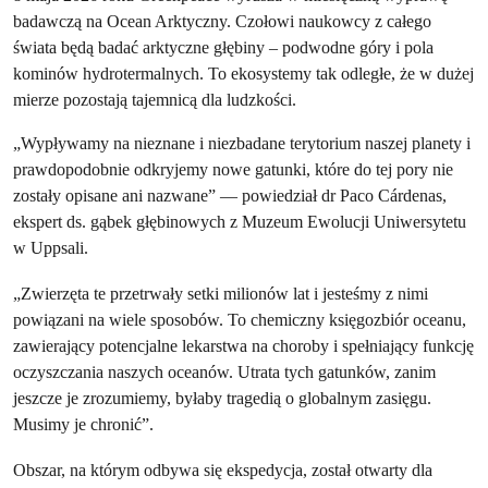
badawczą na Ocean Arktyczny. Czołowi naukowcy z całego
świata będą badać arktyczne głębiny – podwodne góry i pola
kominów hydrotermalnych. To ekosystemy tak odległe, że w dużej
mierze pozostają tajemnicą dla ludzkości.
„Wypływamy na nieznane i niezbadane terytorium naszej planety i
prawdopodobnie odkryjemy nowe gatunki, które do tej pory nie
zostały opisane ani nazwane” — powiedział dr Paco Cárdenas,
ekspert ds. gąbek głębinowych z Muzeum Ewolucji Uniwersytetu
w Uppsali.
„Zwierzęta te przetrwały setki milionów lat i jesteśmy z nimi
powiązani na wiele sposobów. To chemiczny księgozbiór oceanu,
zawierający potencjalne lekarstwa na choroby i spełniający funkcję
oczyszczania naszych oceanów. Utrata tych gatunków, zanim
jeszcze je zrozumiemy, byłaby tragedią o globalnym zasięgu.
Musimy je chronić”.
Obszar, na którym odbywa się ekspedycja, został otwarty dla