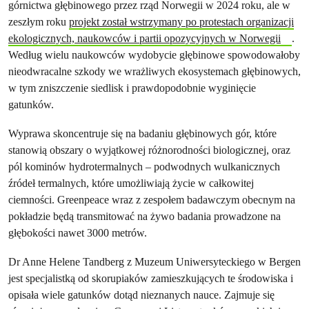
górnictwa głębinowego przez rząd Norwegii w 2024 roku, ale w
zeszłym roku
projekt został wstrzymany po protestach organizacji
ekologicznych, naukowców i partii opozycyjnych w Norwegii
.
Według wielu naukowców wydobycie głębinowe spowodowałoby
nieodwracalne szkody we wrażliwych ekosystemach głębinowych,
w tym zniszczenie siedlisk i prawdopodobnie wyginięcie
gatunków.
Wyprawa skoncentruje się na badaniu głębinowych gór, które
stanowią obszary o wyjątkowej różnorodności biologicznej, oraz
pól kominów hydrotermalnych – podwodnych wulkanicznych
źródeł termalnych, które umożliwiają życie w całkowitej
ciemności. Greenpeace wraz z zespołem badawczym obecnym na
pokładzie będą transmitować na żywo badania prowadzone na
głębokości nawet 3000 metrów.
Dr Anne Helene Tandberg z Muzeum Uniwersyteckiego w Bergen
jest specjalistką od skorupiaków zamieszkujących te środowiska i
opisała wiele gatunków dotąd nieznanych nauce. Zajmuje się