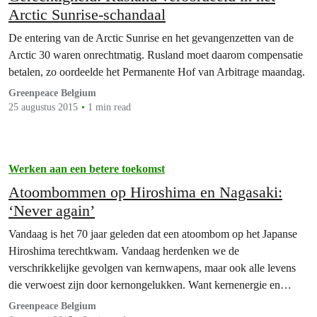
Arctic Sunrise-schandaal
De entering van de Arctic Sunrise en het gevangenzetten van de
Arctic 30 waren onrechtmatig. Rusland moet daarom compensatie
betalen, zo oordeelde het Permanente Hof van Arbitrage maandag.
Greenpeace Belgium
25 augustus 2015
1 min read
Werken aan een betere toekomst
Atoombommen op Hiroshima en Nagasaki:
‘Never again’
Vandaag is het 70 jaar geleden dat een atoombom op het Japanse
Hiroshima terechtkwam. Vandaag herdenken we de
verschrikkelijke gevolgen van kernwapens, maar ook alle levens
die verwoest zijn door kernongelukken. Want kernenergie en
kernwapens zijn onafscheidelijk. Sinds Hiroshima vechten we voor
Greenpeace Belgium