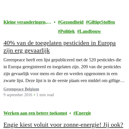
Kleine veranderingen,
Gezondheid
GiftigeStoffen
grote gevolgen
Politiek
Landbouw
40% van de toegelaten pesticiden in Europa
zijn erg gevaarlijk
Greenpeace heeft een lijst gepubliceerd met de 520 pesticides die
in Europa geregistreerd en toegelaten zijn. 209 van die pesticides
zijn gevaarlijk voor mens en dier en werden opgenomen in een
zwarte lijst. Deze lijst is in de eerste plaats een middel om giftige
pesticides te herkennen en het gebruik ervan te ontmoedigen.
Greenpeace Belgium
9 september 2016
1 min read
Werken aan een betere toekomst
Energie
Engie kiest voluit voor zonne-energie! Jij ook?