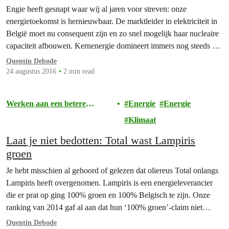
Engie heeft gesnapt waar wij al jaren voor streven: onze
energietoekomst is hernieuwbaar. De marktleider in elektriciteit in
België moet nu consequent zijn en zo snel mogelijk haar nucleaire
capaciteit afbouwen. Kernenergie domineert immers nog steeds het
Belgische stroomnet, maar moet plaats ruimen voor hernieuwbare
Quentin Debode
energie!Greenpeace is aangenaam verrast door de transitie die
24 augustus 2016
2 min read
Engie recent…
Werken aan een betere
Energie
Energie
toekomst
Klimaat
Laat je niet bedotten: Total wast Lampiris
groen
Je hebt misschien al gehoord of gelezen dat oliereus Total onlangs
Lampiris heeft overgenomen. Lampiris is een energieleverancier
die er prat op ging 100% groen en 100% Belgisch te zijn. Onze
ranking van 2014 gaf al aan dat hun ‘100% groen’-claim niet
helemaal strookt met de werkelijke mix in hun aanbod.
Quentin Debode