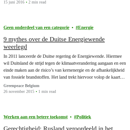
15 juni 2016
2 min read
Geen onderdeel van een categorie
Energie
9 mythes over de Duitse Energiewende
weerlegd
In 2011 lanceerde de Duitse regering de Energiewende. Hiermee
wil Duitsland de strijd tegen de klimaatverandering aangaan en een
einde maken aan de risico’s van kernenergie en de afhankelijkheid
van fossiele brandstoffen. Het land trekt hiervoor volop de kaart
van hernieuwbare energie en energie-efficiëntie. De wereld volgt
Greenpeace Belgium
deze energierevolutie op de voet. Kan Duitsland ook…
26 november 2015
1 min read
Werken aan een betere toekomst
Politiek
Gerechtigheid: Rusland veroordeeld in het