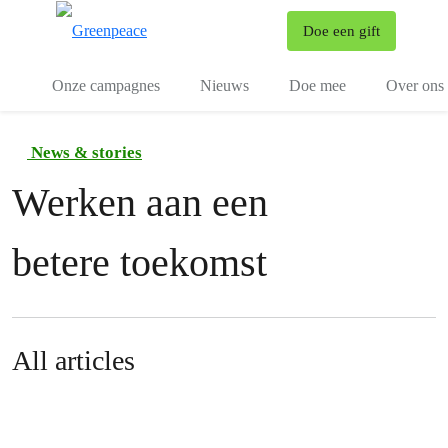
To
Doe een gift
Menu
Onze campagnes
Nieuws
Doe mee
Over ons
News & stories
Werken aan een
betere toekomst
All articles