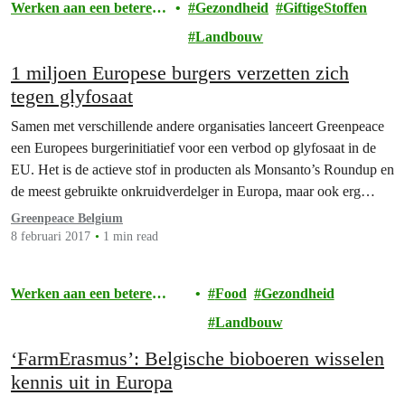
Werken aan een betere
Gezondheid
GiftigeStoffen
toekomst
Landbouw
1 miljoen Europese burgers verzetten zich
tegen glyfosaat
Samen met verschillende andere organisaties lanceert Greenpeace
een Europees burgerinitiatief voor een verbod op glyfosaat in de
EU. Het is de actieve stof in producten als Monsanto’s Roundup en
de meest gebruikte onkruidverdelger in Europa, maar ook erg
omstreden want schadelijk voor mens en milieu.
Greenpeace Belgium
8 februari 2017
1 min read
Werken aan een betere
Food
Gezondheid
toekomst
Landbouw
‘FarmErasmus’: Belgische bioboeren wisselen
kennis uit in Europa