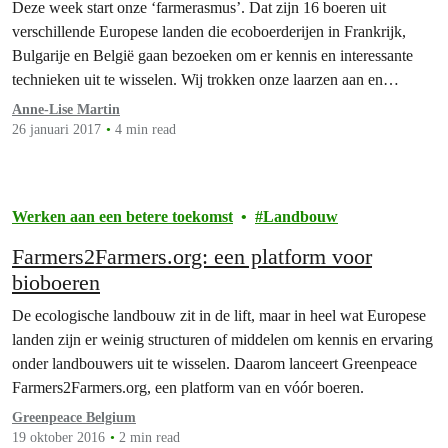
Deze week start onze ‘farmerasmus’. Dat zijn 16 boeren uit
verschillende Europese landen die ecoboerderijen in Frankrijk,
Bulgarije en België gaan bezoeken om er kennis en interessante
technieken uit te wisselen. Wij trokken onze laarzen aan en
volgden enkele Belgische deelnemers tijdens hun verblijf in de
Anne-Lise Martin
West-Franse streek La Vendée.
26 januari 2017
4 min read
Werken aan een betere toekomst
Landbouw
Farmers2Farmers.org: een platform voor
bioboeren
De ecologische landbouw zit in de lift, maar in heel wat Europese
landen zijn er weinig structuren of middelen om kennis en ervaring
onder landbouwers uit te wisselen. Daarom lanceert Greenpeace
Farmers2Farmers.org, een platform van en vóór boeren.
Greenpeace Belgium
19 oktober 2016
2 min read