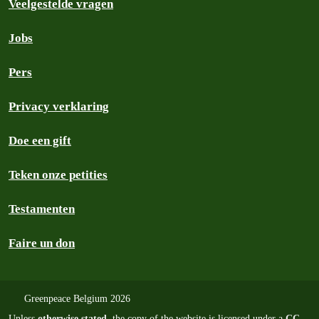
Veelgestelde vragen
Jobs
Pers
Privacy verklaring
Doe een gift
Teken onze petities
Testamenten
Faire un don
Greenpeace Belgium 2026
Unless
otherwise stated
, the copy of the website is licensed under a
CC-