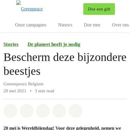
To
Doe een gift
Menu
Onze campagnes
Nieuws
Doe mee
Over ons
Stories
De planeet heeft je nodig
Bescherm deze bijzondere
beestjes
Greeenpeace Belgium
20 mei 2021
•
3 min read
Share on Whatsapp
Share on Facebook
Share on Twitter
Share via Email
Share on Bluesky
20 mei is Wereldbijendag! Voor deze gelegenheid, nemen we