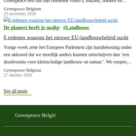
Greenpeace een site met boeiende video’s, muziek, boeken en
podcasts.…
Greenpeace Belgium
23 november 2020
De planeet heeft je nodig
Landbouw
6 redenen waarom het nieuwe EU-landbouwbeleid suckt
Vorige week zette het Europees Parlement zijn handtekening onder
een akkoord dat we moeilijk anders kunnen omschrijven dan ‘een
doodvonnis voor kleinschalige landbouw en natuur’. We roepen de
Europese Commissie op haar voorstel in te trekken.
Greenpeace Belgium
27 oktober 2020
See all posts
Greenpeace België