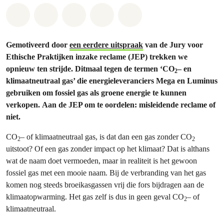
Share on Whatsapp
Share on Facebook
Share on Twitter
Share via Email
Share on Bluesky
Gemotiveerd door
een eerdere uitspraak
van de Jury voor
Ethische Praktijken inzake reclame (JEP) trekken we
opnieuw ten strijde. Ditmaal tegen de termen ‘CO
– en
2
klimaatneutraal gas’ die energieleveranciers Mega en Luminus
gebruiken om fossiel gas als groene energie te kunnen
verkopen.
Aan de JEP om te oordelen: misleidende reclame of
niet.
CO
– of klimaatneutraal gas, is dat dan een gas zonder CO
2
2
uitstoot? Of een gas zonder impact op het klimaat? Dat is althans
wat de naam doet vermoeden, maar in realiteit is het gewoon
fossiel gas met een mooie naam. Bij de verbranding van het gas
komen nog steeds broeikasgassen vrij die fors bijdragen aan de
klimaatopwarming. Het gas zelf is dus in geen geval CO
– of
2
klimaatneutraal.