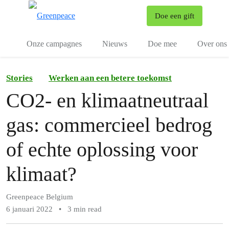
To
Doe een gift
Menu
Onze campagnes
Nieuws
Doe mee
Over ons
Stories
Werken aan een betere toekomst
CO2- en klimaatneutraal
gas: commercieel bedrog
of echte oplossing voor
klimaat?
Greenpeace Belgium
6 januari 2022
•
3 min read