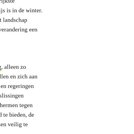
rijkste
js is in de winter.
t landschap
verandering een
g
, alleen zo
len en zich aan
len regeringen
slissingen
chermen tegen
 te bieden, de
en veilig te