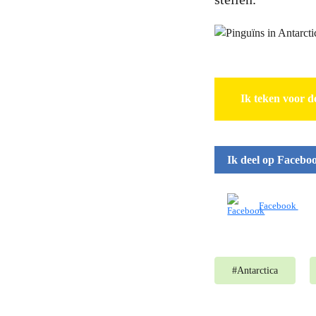
Ik teken voor d
Ik deel op Facebo
Facebook
#
Antarctica