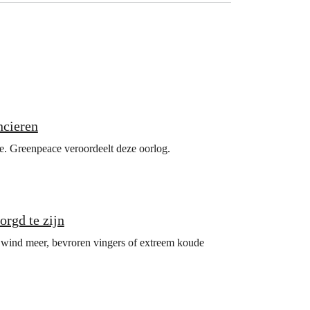
ncieren
ie. Greenpeace veroordeelt deze oorlog.
rgd te zijn
ge wind meer, bevroren vingers of extreem koude