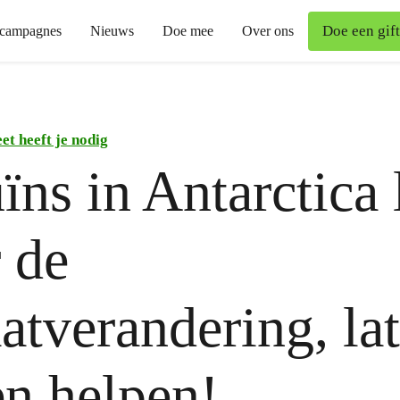
Doe een gift
campagnes
Nieuws
Doe mee
Over ons
et heeft je nodig
ïns in Antarctica 
 de
atverandering, la
n helpen!