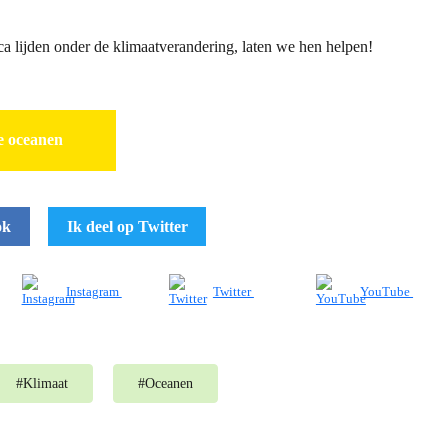
e oceanen
ok
Ik deel op Twitter
Instagram
Twitter
YouTube
#
Klimaat
#
Oceanen