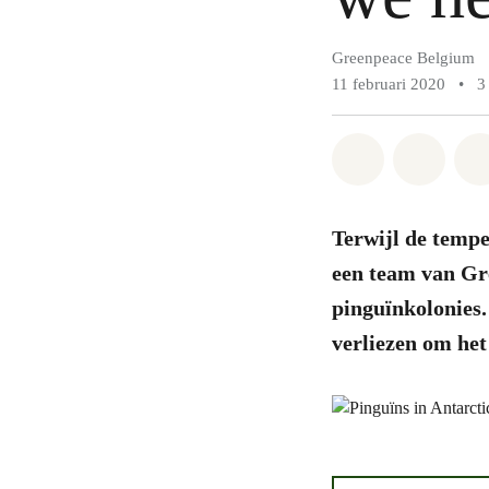
Greenpeace Belgium
11 februari 2020
•
3
Share on Wh
Share 
Terwijl de tempe
een team van Gr
pinguïnkolonies.
verliezen om het