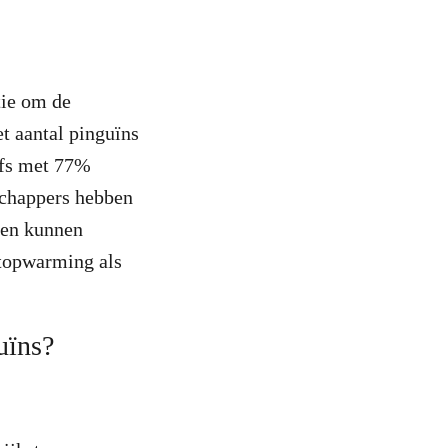
tie om de
et aantal pinguïns
elfs met 77%
nschappers hebben
ren kunnen
aatopwarming als
uïns?