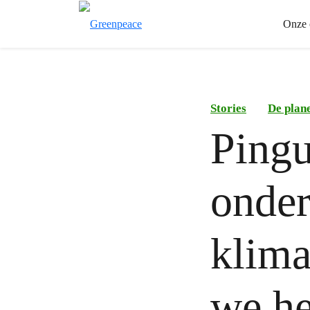
Onze 
Stories
De plane
Pingu
onder
klima
we he