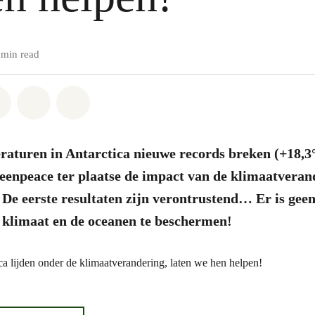
 min read
atsapp
on Facebook
Share on Twitter
Share via Email
Share on Bluesky
raturen in Antarctica nieuwe records breken (+18,3
eenpeace ter plaatse de impact van de klimaatveran
 De eerste resultaten zijn verontrustend… Er is geen
 klimaat en de oceanen te beschermen!