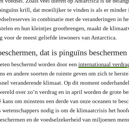
m voedsel. Zoals veel dieren op Antarctica is de belang
nguïns krill, dat moeilijker te vinden is als er minder i
dselreserves in combinatie met de veranderingen in he
stelen en hun kleintjes grootbrengen, maakt de klimaat
g voor de meest geliefde inwoners van Antarctica.
eschermen, dat is pinguïns beschermen
eten beschermd worden door een
internationaal verdra
s en andere soorten de ruimte geven om zich te herstel
t snel veranderende klimaat. Op dit moment onderhande
wereld over zo’n verdrag en in april worden de grote be
dé kans om minstens een derde van onze oceanen te bes
 wetenschappers nodig is om de klimaatcrisis het hoofd
 beschermen en de voedselzekerheid van miljoenen mens