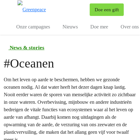
To
Doe een gift
Menu
Onze campagnes
Nieuws
Doe mee
Over ons
News & stories
#
Oceanen
Om het leven op aarde te beschermen, hebben we gezonde
oceanen nodig. Al dat water heeft het dezer dagen knap lastig.
Nooit eerder waren de sporen van menselijke activiteit zo zichtbaar
in onze wateren. Overbevissing, mijnbouw en andere industrieën
bedreigen de vitale functies van ecosystemen waar al het leven op
aarde van afhangt. Daarbij komen nog uitdagingen als de
opwarming van de aarde, de verzuring van ons zeewater en de
plasticvervuiling, die maken dat het allang geen vijf voor twaalf
meer is.