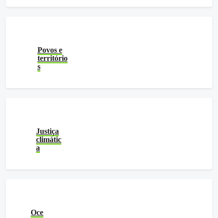
Povos e
território
s
Justiça
climátic
a
Oce