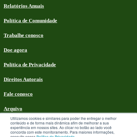
Relatórios Anuais
Política de Comunidade
Trabalhe conosco
Doe agora
Política de Privacidade
Direitos Autorais
Fale conosco
Arquivo
Utilizamos cookies e similares para poder lhe entregar o melhor
conteúdo e de forma mais dinâmica afim de melhorar a sua
experiência em nossos sites. Ao clicar no botão ao lado você
concorda com este monitoramento. Para maiores informações,
Greenpeace Brasil 2026
consulte nossa
Política de Privacidade
.