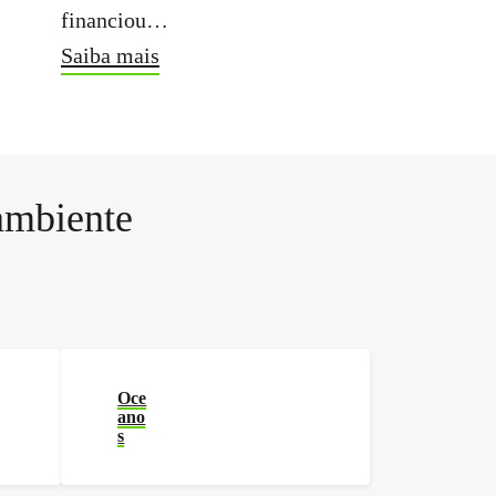
financiou…
Saiba mais
ambiente
Oce
ano
s