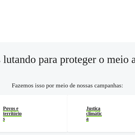
 lutando para proteger o meio 
Fazemos isso por meio de nossas campanhas:
Povos e
Justiça
território
climátic
s
a