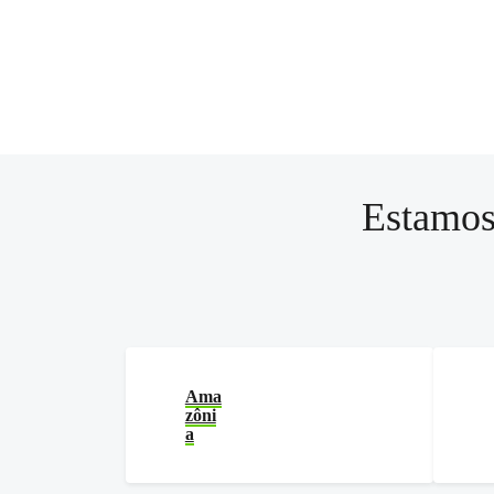
Estamos
Ama
zôni
a