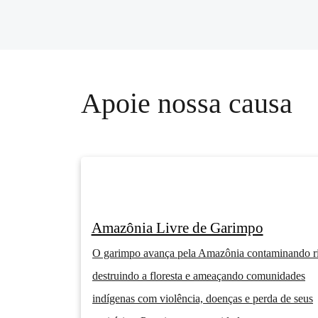
Apoie nossa causa
Amazônia Livre de Garimpo
O garimpo avança pela Amazônia contaminando ri
destruindo a floresta e ameaçando comunidades
indígenas com violência, doenças e perda de seus