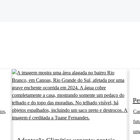
Pe
os,
Cad
fut
uma