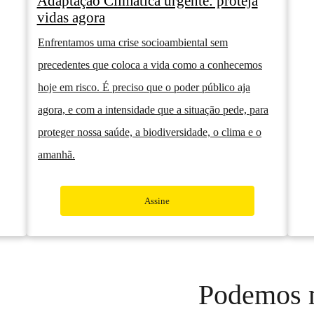
Adaptação Climática urgente: proteja
vidas agora
Enfrentamos uma crise socioambiental sem
precedentes que coloca a vida como a conhecemos
hoje em risco. É preciso que o poder público aja
agora, e com a intensidade que a situação pede, para
proteger nossa saúde, a biodiversidade, o clima e o
amanhã.
Assine
Podemos 