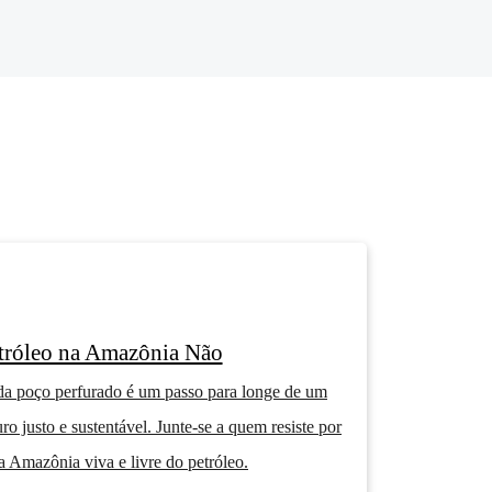
tróleo na Amazônia Não
a poço perfurado é um passo para longe de um
uro justo e sustentável. Junte-se a quem resiste por
 Amazônia viva e livre do petróleo.