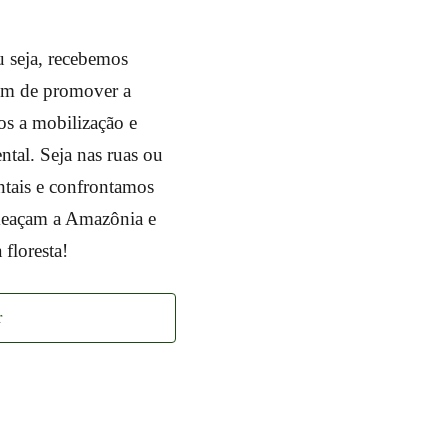
 seja, recebemos
lém de promover a
os a mobilização e
ntal. Seja nas ruas ou
ntais e confrontamos
meaçam a Amazônia e
 floresta!
r