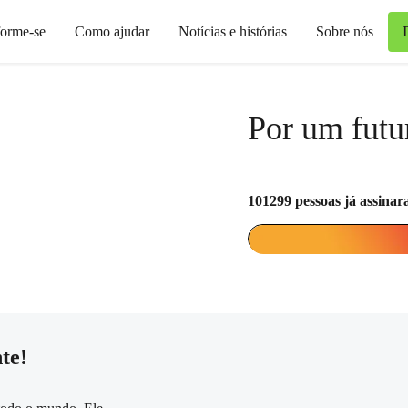
forme-se
Como ajudar
Notícias e histórias
Sobre nós
Por um futu
101299
pessoas já assina
te!