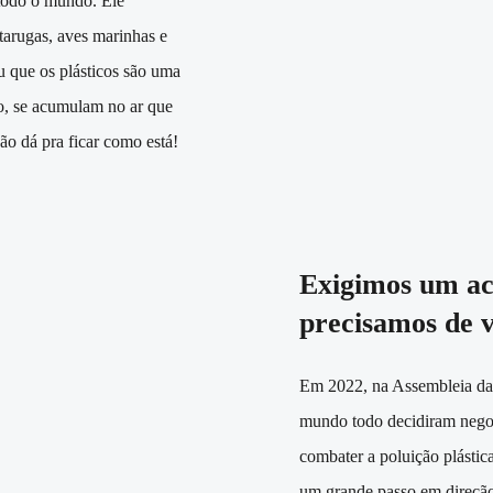
 todo o mundo. Ele
tarugas, aves marinhas e
ou que os plásticos são uma
o, se acumulam no ar que
o dá pra ficar como está!
Exigimos um aco
precisamos de 
Em 2022, na Assembleia da
mundo todo decidiram negoci
combater a poluição plástic
um grande passo em direção 