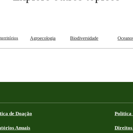
territórios
Agroecologia
Biodiversidade
Oceano
ítica de Doação
Política
atórios Anuais
Direitos