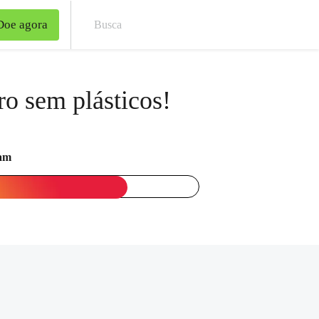
Doe agora
Bus
ro sem plásticos!
ram