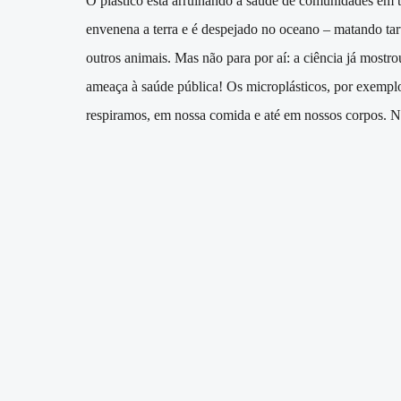
O plástico está arruinando a saúde de comunidades em
envenena a terra e é despejado no oceano – matando tar
outros animais. Mas não para por aí: a ciência já mostr
ameaça à saúde pública! Os microplásticos, por exempl
respiramos, em nossa comida e até em nossos corpos. Nã