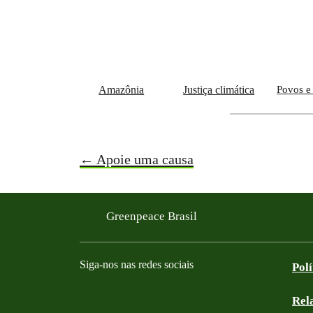
Amazônia
Justiça climática
Povos e 
← Apoie uma causa
Greenpeace Brasil
Siga-nos nas redes sociais
Pol
Rel