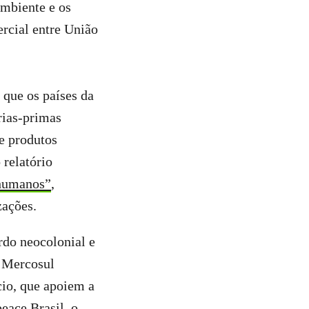
ambiente e os
rcial entre União
 que os países da
rias-primas
e produtos
 relatório
 humanos”
,
zações.
do neocolonial e
o Mercosul
cio, que apoiem a
eace Brasil, o