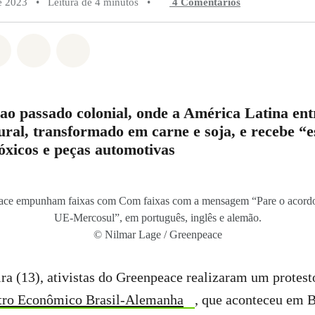
e 2023
•
Leitura de 4 minutos
•
4 Comentários
do em Whatsapp
rtilhado em Facebook
Compartilhado em Twitter
Compartilhe por Email
Compartilhe em Bluesky
 ao passado colonial, onde a América Latina ent
ural, transformado em carne e soja, e recebe “e
óxicos e peças automotivas
eace empunham faixas com Com faixas com a mensagem “Pare o acordo 
UE-Mercosul”, em português, inglês e alemão.
© Nilmar Lage / Greenpeace
ra (13), ativistas do Greenpeace realizaram um protest
tro Econômico Brasil-Alemanha
, que aconteceu em 