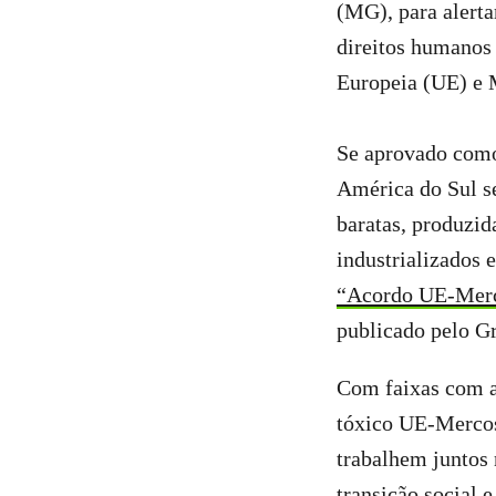
(MG), para alerta
direitos humanos
Europeia (UE) e 
Se aprovado como 
América do Sul s
baratas, produzid
industrializados 
“Acordo UE-Merco
publicado pelo G
Com faixas com a
tóxico UE-Mercos
trabalhem juntos
transição social 