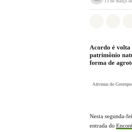
13 de março d
Compartilha
Compa
Acordo é volta
patrimônio nat
forma de agrot
Ativistas do Greenp
Nesta segunda-fei
entrada do
Encon