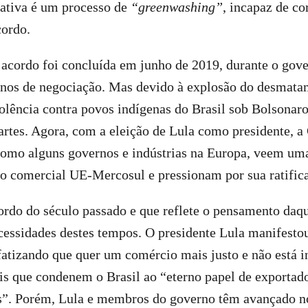
tativa é um processo de
“greenwashing”
, incapaz de co
cordo.
 acordo foi concluída em junho de 2019, durante o gov
anos de negociação. Mas devido à explosão do desmata
lência contra povos indígenas do Brasil sob Bolsonaro
partes. Agora, com a eleição de Lula como presidente, 
como alguns governos e indústrias na Europa, veem um
o comercial UE-Mercosul e pressionam por sua ratific
ordo do século passado e que reflete o pensamento daq
cessidades destes tempos. O presidente Lula manifesto
atizando que quer um comércio mais justo e não está 
is que condenem o Brasil ao “eterno papel de exportad
s”. Porém, Lula e membros do governo têm avançado no