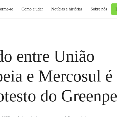
forme-se
Como ajudar
Notícias e histórias
Sobre nós
o entre União
eia e Mercosul é
otesto do Greenp