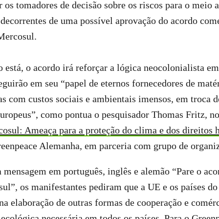
r os tomadores de decisão sobre os riscos para o meio 
 decorrentes de uma possível aprovação do acordo come
Mercosul.
está, o acordo irá reforçar a lógica neocolonialista em
eguirão em seu “papel de eternos fornecedores de maté
as com custos sociais e ambientais imensos, em troca d
europeus”, como pontua o pesquisador Thomas Fritz, no
sul: Ameaça para a proteção do clima e dos direitos
reenpeace Alemanha, em parceria com grupo de organi
 mensagem em português, inglês e alemão “Pare o acor
ul”, os manifestantes pediram que a UE e os países d
 na elaboração de outras formas de cooperação e comér
e ecológica necessária em todos os países. Para o Greenp