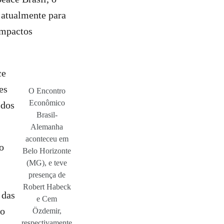
s atualmente para
 impactos
ce
es
O Encontro
Econômico
 dos
Brasil-
Alemanha
aconteceu em
o
Belo Horizonte
(MG), e teve
presença de
Robert Habeck
 das
e Cem
no
Özdemir,
respectivamente