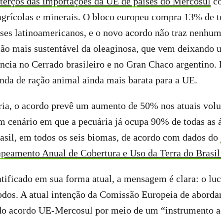
terços das importações da UE de países do Mercosul
co
agrícolas e minerais. O bloco europeu compra 13% de t
ses latinoamericanos, e o novo acordo não traz nenhum
ão mais sustentável da oleaginosa, que vem deixando u
ência no Cerrado brasileiro e no Gran Chaco argentino. 
nda de ração animal ainda mais barata para a UE.
ria, o acordo prevê um aumento de 50% nos atuais vol
 cenário em que a pecuária já ocupa 90% de todas as á
asil, em todos os seis biomas, de acordo com dados do
amento Anual de Cobertura e Uso da Terra do Brasil
ratificado em sua forma atual, a mensagem é clara: o lu
odos. A atual intenção da Comissão Europeia de abordar
 do acordo UE-Mercosul por meio de um “instrumento a