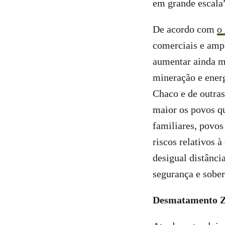
em grande escala
De acordo com
o
comerciais e ampl
aumentar ainda ma
mineração e energ
Chaco e de outras
maior os povos q
familiares, povos
riscos relativos 
desigual distânci
segurança e sobe
Desmatamento Zer