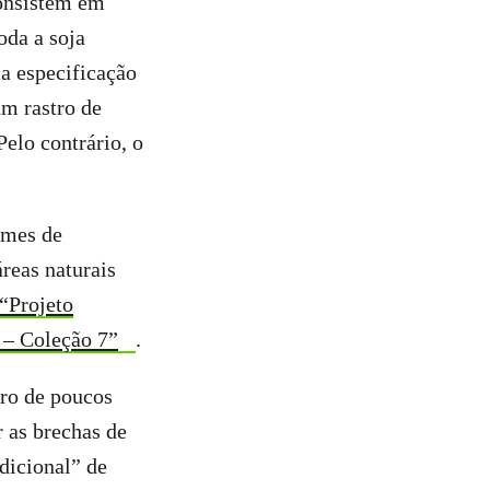
nsistem em
oda a soja
a especificação
m rastro de
Pelo contrário, o
umes de
reas naturais
“Projeto
 – Coleção 7”
.
cro de poucos
 as brechas de
dicional” de