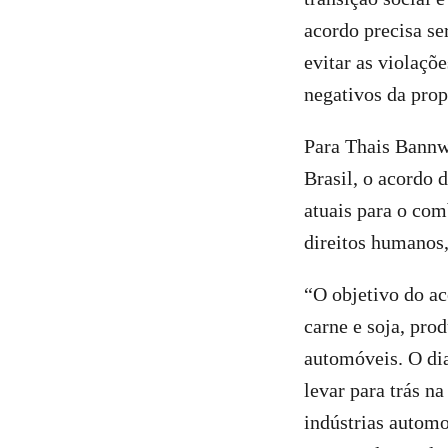
acordo precisa se
evitar as violaçõ
negativos da pro
Para Thais Bannw
Brasil, o acordo 
atuais para o com
direitos humanos
“O objetivo do a
carne e soja, pro
automóveis. O dia
levar para trás n
indústrias autom