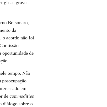
rrigir as graves
erno Bolsonaro,
mento da
, o acordo não foi
a Comissão
a oportunidade de
ação.
uele tempo. Não
u preocupação
interessado em
or de
commodities
 diálogo sobre o