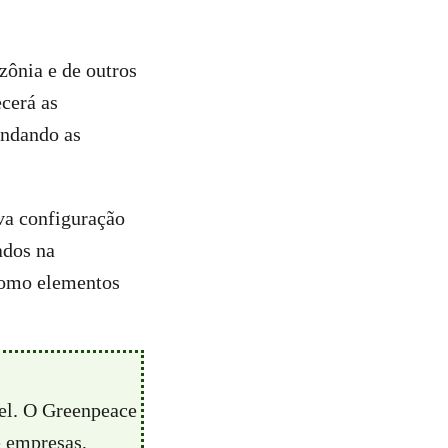
zônia e de outros
ecerá as
undando as
va configuração
ados na
como elementos
vel. O Greenpeace
e empresas,