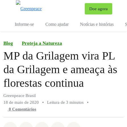
Mu
Doe agora
Menu
Informe-se
Como ajudar
Notícias e histórias
S
Blog
Proteja a Natureza
MP da Grilagem vira PL
da Grilagem e ameaça às
florestas continua
Greenpeace Brasil
18 de maio de 2020
•
Leitura de 3 minutos
•
0 Comentários