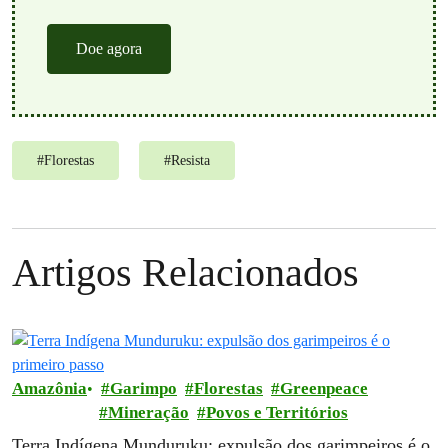
Doe agora
#
Florestas
#
Resista
Artigos Relacionados
Amazônia
Garimpo
Florestas
Greenpeace
Mineração
Povos e Territórios
Terra Indígena Munduruku: expulsão dos garimpeiros é o