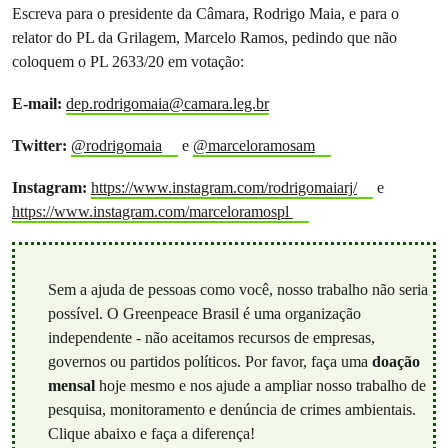
Escreva para o presidente da Câmara, Rodrigo Maia, e para o
relator do PL da Grilagem, Marcelo Ramos, pedindo que não
coloquem o PL 2633/20 em votação:
E-mail:
dep.rodrigomaia@camara.leg.br
Twitter:
@rodrigomaia
e
@marceloramosam
Instagram:
https://www.instagram.com/rodrigomaiarj/
e
https://www.instagram.com/marceloramospl
Sem a ajuda de pessoas como você, nosso trabalho não seria
possível. O Greenpeace Brasil é uma organização
independente - não aceitamos recursos de empresas,
governos ou partidos políticos. Por favor, faça uma
doação
mensal
hoje mesmo e nos ajude a ampliar nosso trabalho de
pesquisa, monitoramento e denúncia de crimes ambientais.
Clique abaixo e faça a diferença!