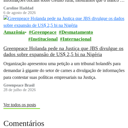
informações oficiais sobre crédito rural, mostramos que o Banco do
Brasil financiou…
Caroline Haddad
6 de agosto de 2026
Amazônia
Greenpeace
Desmatamento
Institucional
Internacional
Greenpeace Holanda pede na Justiça que JBS divulgue os
dados sobre expansão de US$ 2,5 bi na Nigéria
Organização apresentou uma petição a um tribunal holandês para
demandar à gigante do setor de carnes a divulgação de informações
para contestar suas políticas empresariais na Justiça.
Greenpeace Brasil
28 de julho de 2026
Ver todos os posts
Comentários