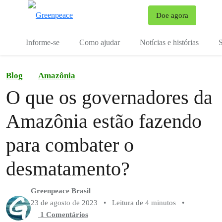
Mu
Doe agora
Menu
Informe-se
Como ajudar
Notícias e histórias
S
Blog
Amazônia
O que os governadores da
Amazônia estão fazendo
para combater o
desmatamento?
Greenpeace Brasil
23 de agosto de 2023
•
Leitura de 4 minutos
•
1 Comentários