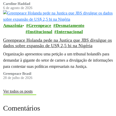
Brasil financiou…
Caroline Haddad
6 de agosto de 2026
Amazônia
Greenpeace
Desmatamento
Institucional
Internacional
Greenpeace Holanda pede na Justiça que JBS divulgue os
dados sobre expansão de US$ 2,5 bi na Nigéria
Organização apresentou uma petição a um tribunal holandês para
demandar à gigante do setor de carnes a divulgação de informações
para contestar suas políticas empresariais na Justiça.
Greenpeace Brasil
28 de julho de 2026
Ver todos os posts
Comentários