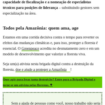
capacidade de fiscalização e a nomeação de especialistas
técnicos para posições de liderança
– substituindo gestores sem
especialização na área.
Todos pela Amazônia: quem ama, age
Estamos em uma corrida decisiva contra o tempo para reverter os
efeitos das mudanças climáticas e, para isso, proteger a floresta é
essencial. O
Greenpeace
acredita no desmatamento zero e em um
modelo de desenvolvimento que valorize a floresta viva.
Seja um(a) ativista nesta brigada digital contra a destruição da
floresta,
doe e ajude a proteger a Amazônia
!
Quer agir para frear tanta destruição? Entre para a Brigada Digital e
torne-se um ativista pelas florestas.
🌳
Sem a ajuda de pessoas como você, nosso trabalho não seria