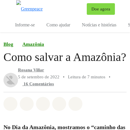
Mu
Doe agora
Menu
Informe-se
Como ajudar
Notícias e histórias
S
Blog
Amazônia
Como salvar a Amazônia?
Rosana Villar
5 de setembro de 2022
•
Leitura de 7 minutos
•
16 Comentários
Compartilhado em Whatsapp
Compartilhado em Facebook
Compartilhado em Twitter
Compartilhe por Email
Compartilhe em Blue
No Dia da Amazônia, mostramos o “caminho das