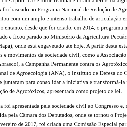
que a política se torne realidade foram abertos há al
 foi baseado no Programa Nacional de Redução de Agr
ntou com um amplo e intenso trabalho de articulação e
No entanto, desde que foi criado, em 2014, o programa 
ado e ficou parado no Ministério da Agricultura Pecuár
pa), onde está engavetado até hoje. A partir desta es
s e movimentos da sociedade civil, como a Associação 
Abrasco), a Campanha Permanente contra os Agrotóxicos
onal de Agroecologia (ANA), o Instituto de Defesa do 
e juntaram para consolidar a iniciativa e transformá-la 
ão de Agrotóxicos, apresentada como projeto de lei.
a foi apresentada pela sociedade civil ao Congresso e
hida pela Câmara dos Deputados, onde se tornou o Proje
ereiro de 2017, foi criada uma Comissão Especial para