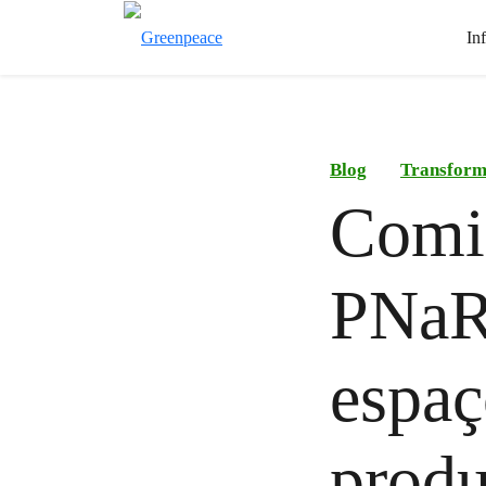
In
Blog
Transform
Comis
PNaR
espaç
produ