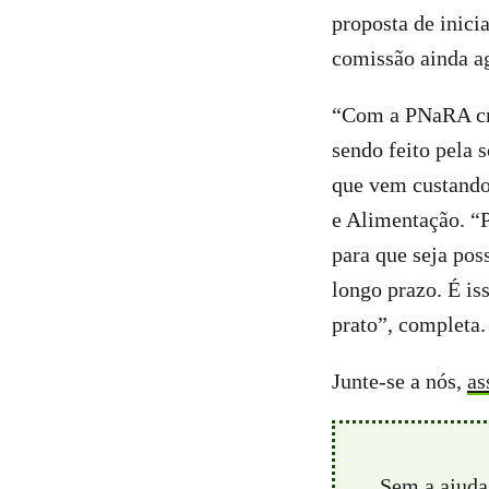
proposta de inici
comissão ainda a
“Com a PNaRA cri
sendo feito pela 
que vem custando
e Alimentação. “P
para que seja pos
longo prazo. É i
prato”, completa.
Junte-se a nós,
as
Sem a ajuda