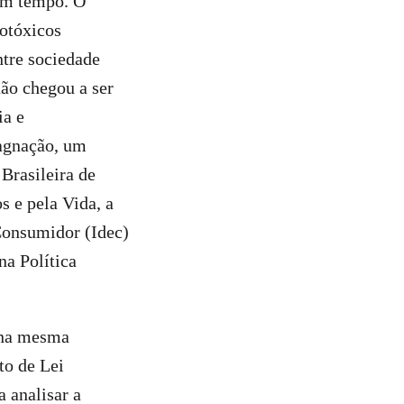
gum tempo. O
otóxicos
ntre sociedade
não chegou a ser
ia e
tagnação, um
Brasileira de
 e pela Vida, a
Consumidor (Idec)
na Política
, na mesma
to de Lei
 analisar a