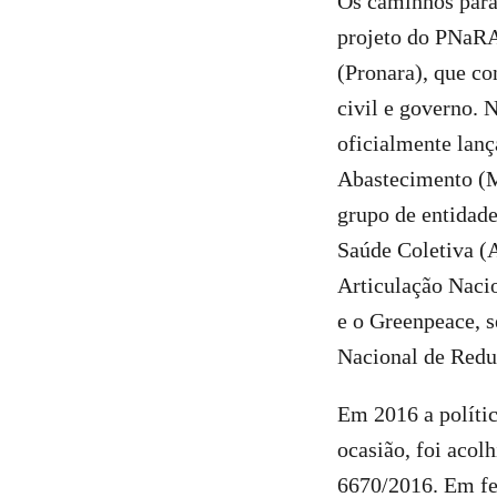
Os caminhos para 
projeto do PNaRA
(Pronara), que co
civil e governo. 
oficialmente lanç
Abastecimento (Ma
grupo de entidade
Saúde Coletiva (
Articulação Naci
e o Greenpeace, s
Nacional de Reduç
Em 2016 a polític
ocasião, foi acol
6670/2016. Em fev