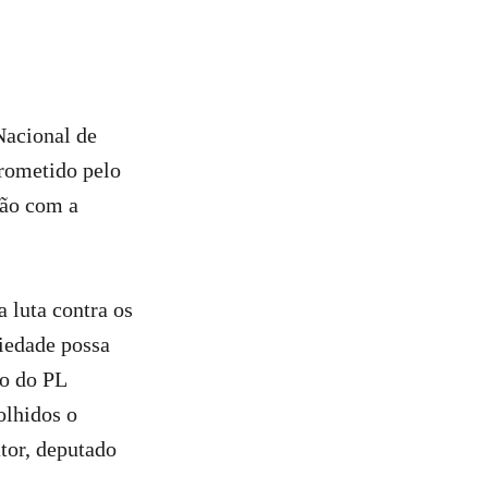
Nacional de
rometido pelo
ião com a
 luta contra os
ciedade possa
ão do PL
olhidos o
tor, deputado