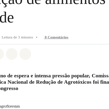
de
Leitura de 3 minutos
•
0 Comentários
do em Whatsapp
rtilhado em Facebook
Compartilhado em Twitter
Compartilhe por Email
Compartilhe em Bluesky
no de espera e intensa pressão popular, Comiss
tica Nacional de Redução de Agrotóxicos foi fin
ongresso