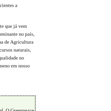
cientes a
te que já vem
ominante no país,
a de Agricultura
cursos naturais,
qualidade no
eneno em nosso
vel. O Greenpeace