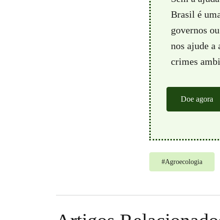
Brasil é um
governos ou 
nos ajude a
crimes ambie
Doe agora
#
Agroecologia