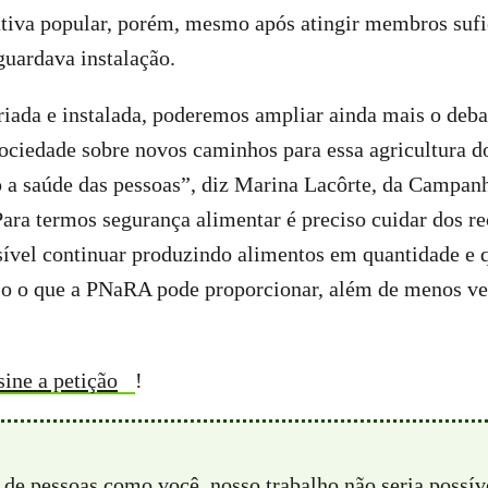
ativa popular, porém, mesmo após atingir membros sufi
guardava instalação.
ada e instalada, poderemos ampliar ainda mais o deba
sociedade sobre novos caminhos para essa agricultura d
 a saúde das pessoas”, diz Marina Lacôrte, da Campanh
ara termos segurança alimentar é preciso cuidar dos re
sível continuar produzindo alimentos em quantidade e 
sso o que a PNaRA pode proporcionar, além de menos v
sine a petição
!
 de pessoas como você, nosso trabalho não seria possí