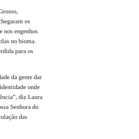
Grosso,
 chegaram os
 e nos engenhos
olas no bioma.
rdida para os
ade da gente dar
 identidade onde
ência”, diz Laura
ossa Senhora do
culação das