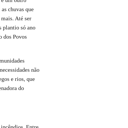
a é um outro
m as chuvas que
 mais. Até ser
s plantio só ano
o dos Povos
comunidades
 necessidades não
gos e rios, que
enadora do
incêndios. Entre