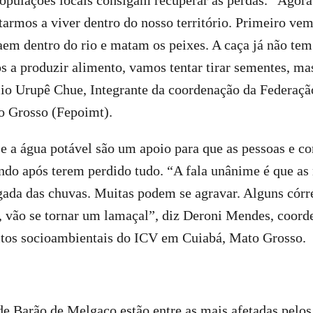
populações locais consigam recuperar as perdas. ”Agor
tarmos a viver dentro do nosso território. Primeiro ve
caem dentro do rio e matam os peixes. A caça já não tem
s a produzir alimento, vamos tentar tirar sementes, ma
lio Urupê Chue, Integrante da coordenação da Federaçã
o Grosso (Fepoimt).
 e a água potável são um apoio para que as pessoas e 
ndo após terem perdido tudo. “A fala unânime é que as
ada das chuvas. Muitas podem se agravar. Alguns córre
, vão se tornar um lamaçal”, diz Deroni Mendes, coord
itos socioambientais do ICV em Cuiabá, Mato Grosso.
 Barão de Melgaço estão entre as mais afetadas pelos 