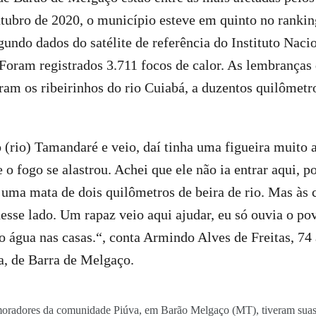
utubro de 2020, o município esteve em quinto no rankin
egundo dados do satélite de referência do Instituto Naci
 Foram registrados 3.711 focos de calor. As lembranças 
m os ribeirinhos do rio Cuiabá, a duzentos quilômetro
 (rio) Tamandaré e veio, daí tinha uma figueira muito a
 o fogo se alastrou. Achei que ele não ia entrar aqui, 
 uma mata de dois quilômetros de beira de rio. Mas às
desse lado. Um rapaz veio aqui ajudar, eu só ouvia o p
o água nas casas.“, conta Armindo Alves de Freitas, 74
, de Barra de Melgaço.
oradores da comunidade Piúva, em Barão Melgaço (MT), tiveram suas