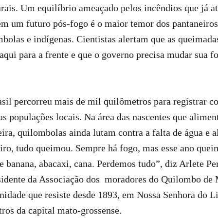
urais. Um equilíbrio ameaçado pelos incêndios que já
em um futuro pós-fogo é o maior temor dos pantaneiros
mbolas e indígenas. Cientistas alertam que as queimada
daqui para a frente e que o governo precisa mudar sua f
il percorreu mais de mil quilômetros para registrar c
as populações locais. Na área das nascentes que alimen
ira, quilombolas ainda lutam contra a falta de água e 
eiro, tudo queimou. Sempre há fogo, mas esse ano quei
 banana, abacaxi, cana. Perdemos tudo”, diz Arlete Per
sidente da Associação dos moradores do Quilombo de
idade que resiste desde 1893, em Nossa Senhora do L
tros da capital mato-grossense.