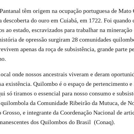
Pantanal têm origem na ocupação portuguesa de Mato 
a descoberta do ouro em Cuiabá, em 1722. Foi quando
os ao estado, escravizados para trabalhar na mineração
 história de opressão surgiram 28 comunidades quilomb
evivem apenas da roça de subsistência, grande parte pe
no.
ocal onde nossos ancestrais viveram e deram oportunid
a existência. Quilombo é o espaço de pertencimento e
i só tiramos o essencial para nosso consumo e subsist
a, quilombola da Comunidade Ribeirão da Mutuca, de N
 Grosso, e integrante da Coordenação Nacional de arti
anescentes dos Quilombos do Brasil (Conaq).