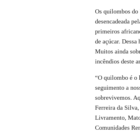
Os quilombos do 
desencadeada pel
primeiros african
de açúcar. Dessa
Muitos ainda sobr
incêndios deste a
“O quilombo é o l
seguimento a noss
sobrevivemos. Aqu
Ferreira da Silv
Livramento, Mato
Comunidades Rem