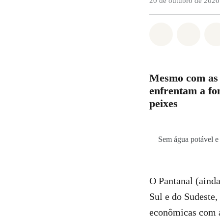
20 de outubro de 2020
Compartilha
Compa
Mesmo com as p
enfrentam a fo
peixes
Sem água potável e 
O Pantanal (ainda
Sul e do Sudeste,
econômicas com a