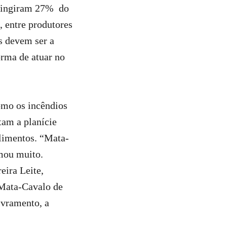
 atingiram 27% do
, entre produtores
s devem ser a
orma de atuar no
omo os incêndios
tam a planície
alimentos. “Mata-
mou muito.
eira Leite,
 Mata-Cavalo de
ivramento, a