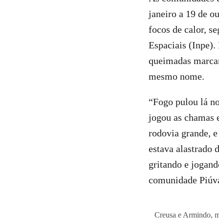
janeiro a 19 de o
focos de calor, s
Espaciais (Inpe).
queimadas marcara
mesmo nome.
“Fogo pulou lá no
jogou as chamas e
rodovia grande, e
estava alastrado 
gritando e jogand
comunidade Piúva
Creusa e Armindo, m