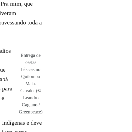
 “Pra mim, que
tiveram
ravessando toda a
ndios
Entrega de
cestas
que
básicas no
Quilombo
iabá
Mata-
o para
Cavalo. (©
 e
Leandro
Cagiano /
Greenpeace)
s indígenas e deve