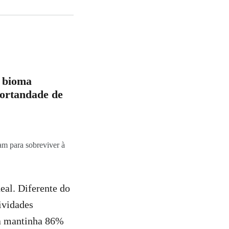
o bioma
mortandade de
am para sobreviver à
eal. Diferente do
ividades
ma mantinha 86%