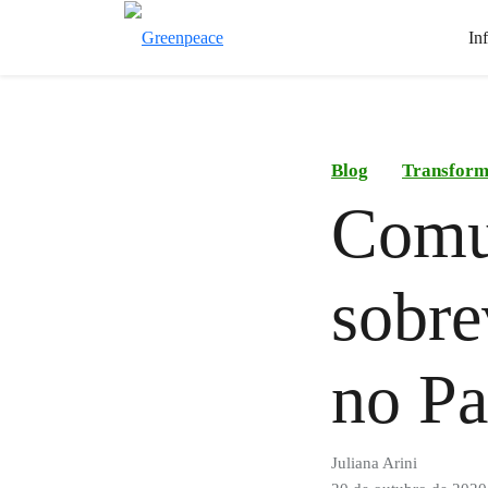
In
Blog
Transform
Comu
sobre
no Pa
Juliana Arini