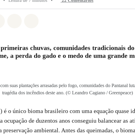
•
Leitura de 7 minutos
•
22 Comentários
do em Whatsapp
rtilhado em Facebook
Compartilhado em Twitter
Compartilhe por Email
Compartilhe em Bluesky
rimeiras chuvas, comunidades tradicionais d
me, a perda do gado e o medo de uma grande 
com suas plantações arrasadas pelo fogo, comunidades do Pantanal lut
tragédia dos incêndios deste ano. (© Leandro Cagiano / Greenpeace)
) é o único bioma brasileiro com uma equação quase id
 a ocupação de duzentos anos conseguiu balancear as at
 preservação ambiental. Antes das queimadas, o bio