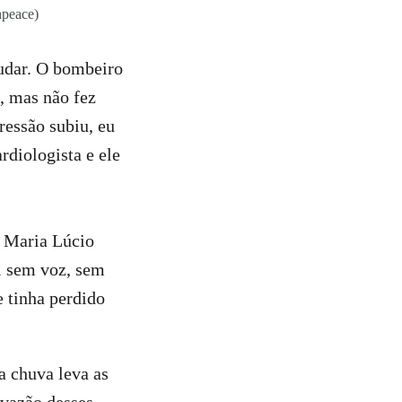
npeace)
udar. O bombeiro
i, mas não fez
ressão subiu, eu
rdiologista e ele
 Maria Lúcio
i sem voz, sem
e tinha perdido
a chuva leva as