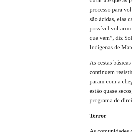
durar até que as 
processo para vol
são ácidas, elas 
possível voltarmo
que vem”, diz So
Indígenas de Mat
As cestas básicas
continuem resisti
param com a cheg
estão quase secos
programa de dire
Terror
As comunidades de