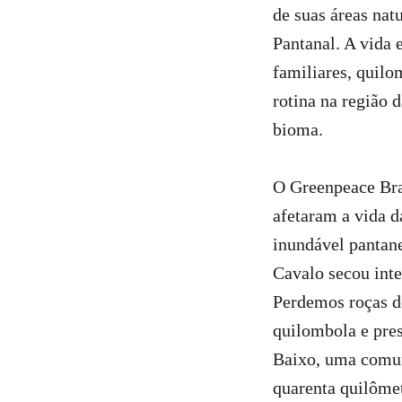
de suas áreas nat
Pantanal. A vida 
familiares, quilo
rotina na região 
bioma.
O Greenpeace Bras
afetaram a vida d
inundável pantane
Cavalo secou int
Perdemos roças de
quilombola e pre
Baixo, uma comun
quarenta quilôme