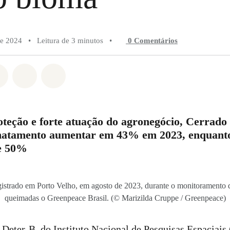
de 2024
•
Leitura de 3 minutos
•
0 Comentários
do em Whatsapp
rtilhado em Facebook
Compartilhado em Twitter
Compartilhe por Email
Compartilhe em Bluesky
eção e forte atuação do agronegócio, Cerrado 
smatamento aumentar em 43% em 2023, enquant
e 50%
strado em Porto Velho, em agosto de 2023, durante o monitoramento
queimadas o Greenpeace Brasil. (© Marizilda Cruppe / Greenpeace)
Deter-B, do Instituto Nacional de Pesquisas Espaciais