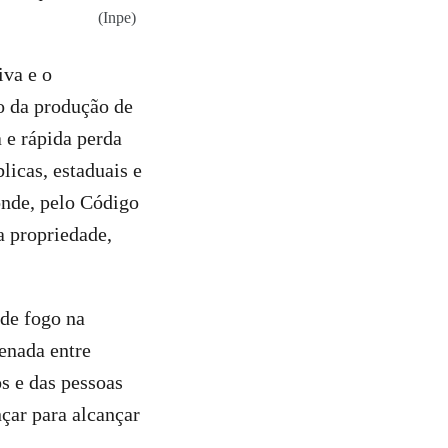
(Inpe)
iva e o
o da produção de
 e rápida perda
licas, estaduais e
onde, pelo Código
a propriedade,
de fogo na
enada entre
s e das pessoas
çar para alcançar