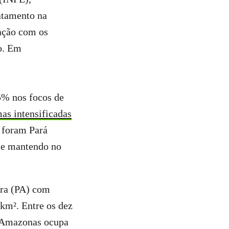
matamento na
ação com os
o. Em
5% nos focos de
emas
intensificadas
s foram Pará
se mantendo no
ira (PA) com
km². Entre os dez
o Amazonas ocupa