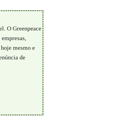
vel. O Greenpeace
e empresas,
hoje mesmo e
enúncia de