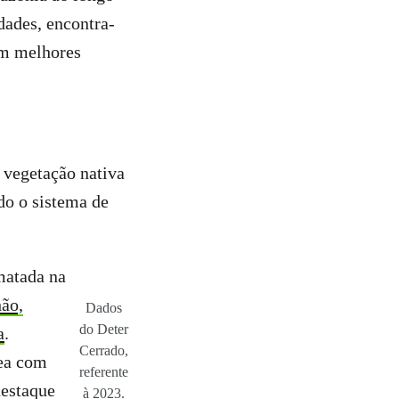
idades, encontra-
em melhores
 vegetação nativa
o o sistema de
matada na
ão,
Dados
do Deter
a
.
Cerrado,
rea com
referente
destaque
à 2023.