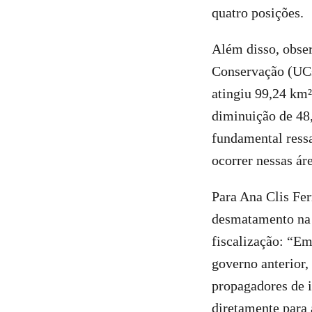
quatro posições.
Além disso, obse
Conservação (UCs
atingiu 99,24 km²
diminuição de 48
fundamental ress
ocorrer nessas ár
Para Ana Clis Fer
desmatamento na A
fiscalização: “E
governo anterior,
propagadores de i
diretamente para