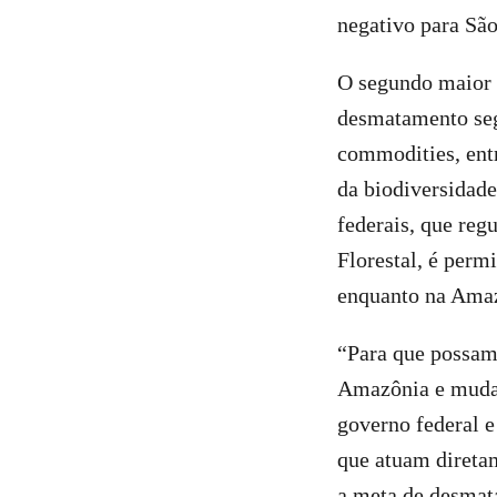
negativo para São
O segundo maior 
desmatamento seg
commodities, entr
da biodiversidade
federais, que reg
Florestal, é perm
enquanto na Ama
“Para que possam
Amazônia e mudar
governo federal e
que atuam direta
a meta de desmat