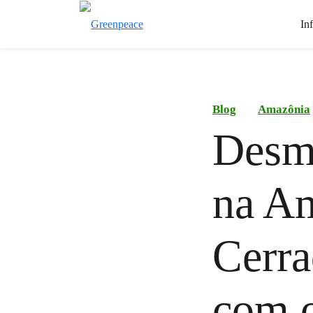
In
Blog
Amazônia
Desm
na Am
Cerra
com 