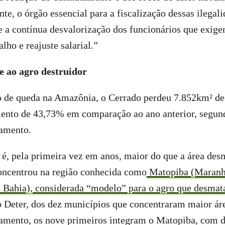
nte, o órgão essencial para a fiscalização dessas ilegal
te a contínua desvalorização dos funcionários que exig
lho e reajuste salarial.”
e ao agro destruidor
o de queda na Amazônia, o Cerrado perdeu 7.852km² de
nto de 43,73% em comparação ao ano anterior, segund
tamento.
é, pela primeira vez em anos, maior do que a área des
oncentrou na região conhecida como
Matopiba (Maranh
e Bahia), considerada “modelo” para o agro que desmat
 Deter, dos dez municípios que concentraram maior á
tamento, os nove primeiros integram o Matopiba, com 