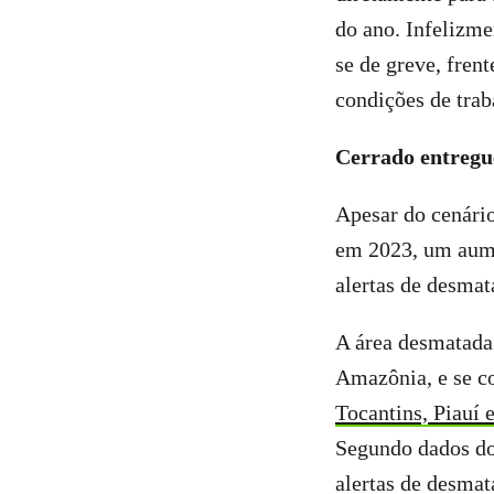
do ano. Infelizme
se de greve, fren
condições de traba
Cerrado entregu
Apesar do cenári
em 2023, um aume
alertas de desma
A área desmatada 
Amazônia, e se c
Tocantins, Piauí 
Segundo dados do
alertas de desma