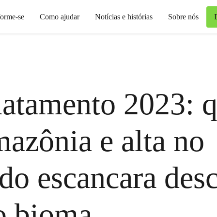
forme-se
Como ajudar
Notícias e histórias
Sobre nós
atamento 2023: 
azônia e alta no
do escancara des
o bioma