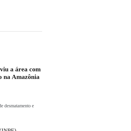
viu a área com
o na Amazônia
 de desmatamento e
 (INPE),