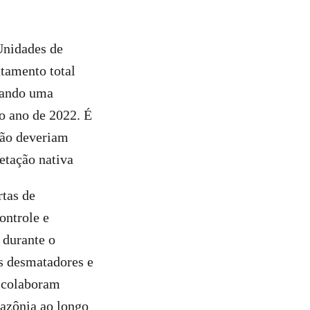
Unidades de
tamento total
ntando uma
o ano de 2022. É
não deveriam
getação nativa
rtas de
ontrole e
 durante o
os desmatadores e
s colaboram
azônia ao longo