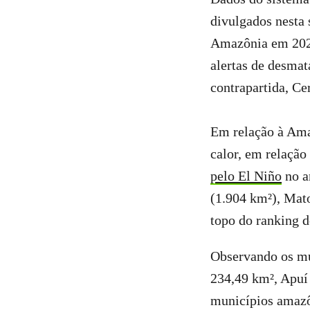
divulgados nesta 
Amazônia em 202
alertas de desma
contrapartida, Ce
Em relação à Ama
calor, em relação
pelo El Niño
no a
(1.904 km²), Mat
topo do ranking d
Observando os mu
234,49 km², Apuí
municípios amazô