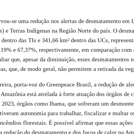
rvou-se uma redução nos alertas de desmatamento em 
) e Terras Indígenas na Região Norte do país. O desma
 dentro das TIs e 341,66 km² dentro das UCs, represe
,19% e 67,37%, respectivamente, em comparação com 
altar que, apesar da diminuição, esses desmatamentos 
eas, que, de modo geral, não permitem a retirada da ve
reira, porta-voz do Greenpeace Brasil, a redução de ale
mazônia está atrelada à forte atuação dos órgãos de c
m 2023, órgãos como Ibama, que sofreram um desmonte
 tiveram autonomia para trabalhar, fiscalizar e multar 
ncêndios florestais. É possível afirmar que essas açõe
 a redução do desmatamento e dos focos de calor na Am