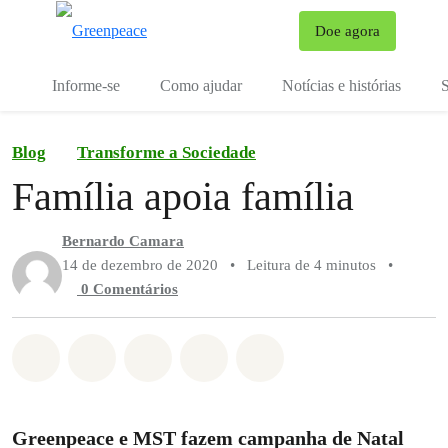
Mu
Doe agora
Menu
Informe-se
Como ajudar
Notícias e histórias
S
Blog
Transforme a Sociedade
Família apoia família
Bernardo Camara
14 de dezembro de 2020
•
Leitura de 4 minutos
•
0 Comentários
Compartilhado em Whatsapp
Compartilhado em Facebook
Compartilhado em Twitter
Compartilhe por Email
Compartilhe em Blue
Greenpeace e MST fazem campanha de Natal