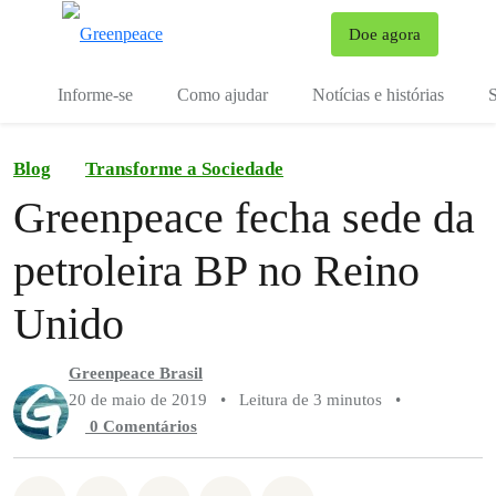
Mu
Doe agora
Menu
Informe-se
Como ajudar
Notícias e histórias
S
Blog
Transforme a Sociedade
Greenpeace fecha sede da
petroleira BP no Reino
Unido
Greenpeace Brasil
20 de maio de 2019
•
Leitura de 3 minutos
•
0 Comentários