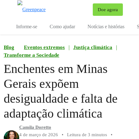
Mu
Doe agora
Menu
Informe-se
Como ajudar
Notícias e histórias
S
Blog
Eventos extremos
|
Justiça climática
|
Transforme a Sociedade
Enchentes em Minas
Gerais expõem
desigualdade e falta de
adaptação climática
Camila Doretto
4 de março de 2026
•
Leitura de 3 minutos
•