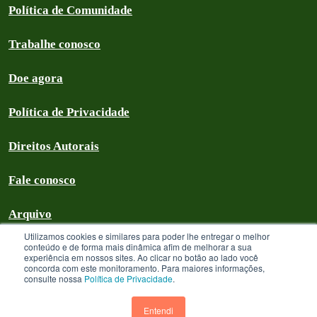
Política de Comunidade
Trabalhe conosco
Doe agora
Política de Privacidade
Direitos Autorais
Fale conosco
Arquivo
Utilizamos cookies e similares para poder lhe entregar o melhor
conteúdo e de forma mais dinâmica afim de melhorar a sua
experiência em nossos sites. Ao clicar no botão ao lado você
concorda com este monitoramento. Para maiores informações,
Greenpeace Brasil 2026
consulte nossa
Política de Privacidade
.
Greenpeace Brasil - CNPJ 64.711.062/0001-94 - é uma Associação civil
sem fins lucrativos que goza de isenção com relação aos tributos federais
Entendi
devidos sobre suas receitas próprias. A menos que especificado o contrário,