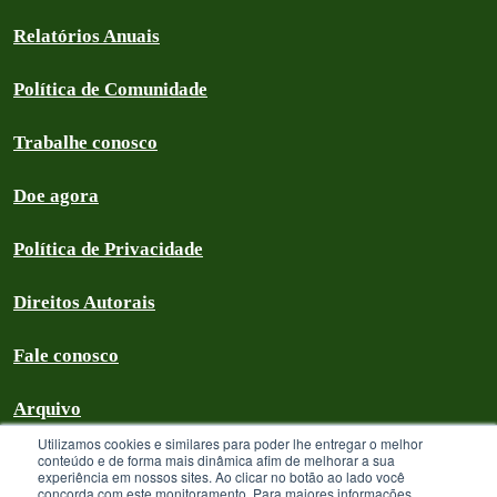
Relatórios Anuais
Política de Comunidade
Trabalhe conosco
Doe agora
Política de Privacidade
Direitos Autorais
Fale conosco
Arquivo
Utilizamos cookies e similares para poder lhe entregar o melhor
conteúdo e de forma mais dinâmica afim de melhorar a sua
experiência em nossos sites. Ao clicar no botão ao lado você
concorda com este monitoramento. Para maiores informações,
Greenpeace Brasil 2026