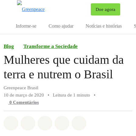
Mu
Doe agora
Menu
Informe-se
Como ajudar
Notícias e histórias
S
Blog
Transforme a Sociedade
Mulheres que cuidam da
terra e nutrem o Brasil
Greenpeace Brasil
10 de março de 2020
•
Leitura de 1 minuto
•
0 Comentários
Compartilhado em Whatsapp
Compartilhado em Facebook
Compartilhado em Twitter
Compartilhe por Email
Compartilhe em Blue