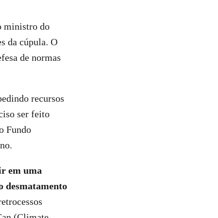
o ministro do
s da cúpula. O
efesa de normas
pedindo recursos
iso ser feito
do Fundo
rno.
tir em uma
 do desmatamento
retrocessos
Can (Climate