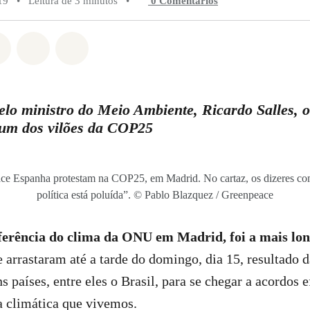
19
•
Leitura de 3 minutos
•
0 Comentários
do em Whatsapp
rtilhado em Facebook
Compartilhado em Twitter
Compartilhe por Email
Compartilhe em Bluesky
lo ministro do Meio Ambiente, Ricardo Salles, o
um dos vilões da COP25
ace Espanha protestam na COP25, em Madrid. No cartaz, os dizeres 
política está poluída”. © Pablo Blazquez / Greenpeace
erência do clima da ONU em Madrid, foi a mais long
 arrastaram até a tarde do domingo, dia 15, resultado d
 países, entre eles o Brasil, para se chegar a acordos e
 climática que vivemos.