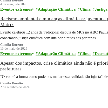
Camila Doretto
4 de março de 2026
Eventos extremos
Adaptação Climática
Clima
Justiça
Racismo ambiental e mudanças climáticas: juventude p
Matrix
Evento celebrou 12 anos da tradicional disputa de MCs no ABC Paulista
conectando justiça climática com luta por direitos nas periferias
Camila Doretto
13 de maio de 2025
Eventos extremos
Adaptação Climática
Clima
Desma
Apesar dos impactos, crise climática ainda não é prior
prefeituras
“O voto é a forma como podemos mudar essa realidade tão injusta”, 
Camila Doretto
2 de outubro de 2024