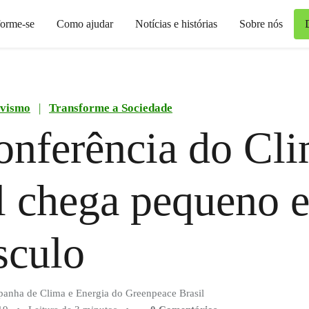
forme-se
Como ajudar
Notícias e histórias
Sobre nós
ivismo
|
Transforme a Sociedade
nferência do Cli
l chega pequeno e
sculo
panha de Clima e Energia do Greenpeace Brasil