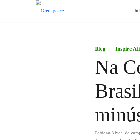
In
Blog
Inspire At
Na Co
Brasi
minú
Fabiana Alves, da cam