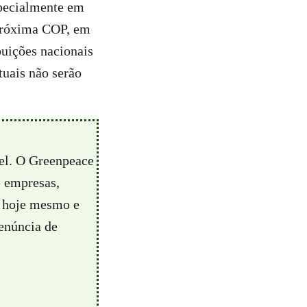
specialmente em
 próxima COP, em
buições nacionais
tuais não serão
vel. O Greenpeace
e empresas,
hoje mesmo e
enúncia de