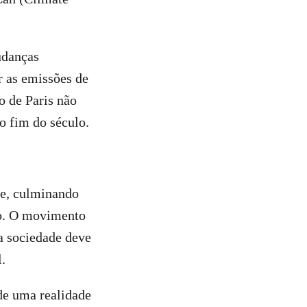
udanças
r as emissões de
o de Paris não
 o fim do século.
te, culminando
o. O movimento
a sociedade deve
.
de uma realidade