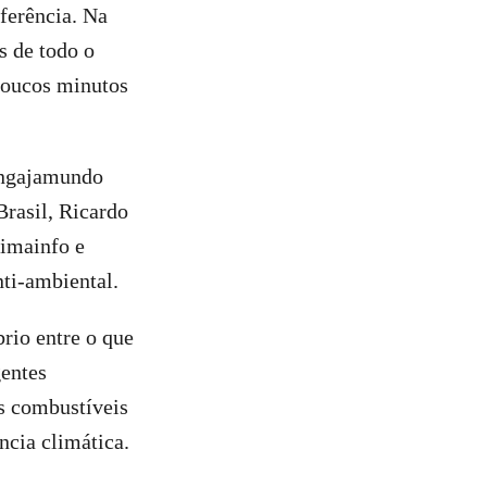
ferência. Na
as de todo o
 Poucos minutos
 Engajamundo
rasil, Ricardo
limainfo e
nti-ambiental.
rio entre o que
gentes
s combustíveis
ncia climática.