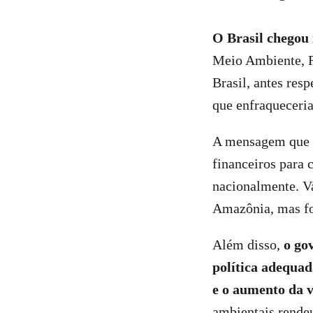
O Brasil chegou
Meio Ambiente, R
Brasil, antes res
que enfraqueceri
A mensagem que o
financeiros para 
nacionalmente. Va
Amazônia, mas fo
Além disso,
o go
política adequa
e o aumento da v
ambientais rendeu