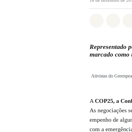
16 de dezembro de 20
Compartilha
Compa
Representado pe
marcado como 
Ativistas do Greenpe
A
COP25, a Conf
As negociações se
empenho de alguns
com a emergência