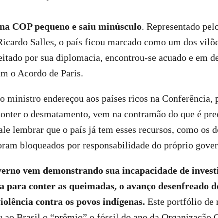
 na COP pequeno e saiu minúsculo
. Representado pel
icardo Salles, o país ficou marcado como um dos vilõe
peitado por sua diplomacia, encontrou-se acuado e em d
am o Acordo de Paris.
 ministro endereçou aos países ricos na Conferência, 
conter o desmatamento, vem na contramão do que é prec
le lembrar que o país já tem esses recursos, como os 
ram bloqueados por responsabilidade do próprio gove
verno vem demonstrando sua incapacidade de inves
da para conter as queimadas, o avanço desenfreado
iolência contra os povos indígenas.
Este portfólio de 
 ao Brasil o “prêmio” o fóssil do ano da Organização 