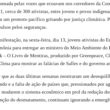
 tomada pelas vozes que ecoavam nos corredores da Con
11, cerca de 300 ativistas, entre jovens e povos indígen
 um protesto pacífico gritando por justiça climática.
pulsos pelos seguranças.
festação, na sexta-feira, dia 13, jovens ativistas do
mônia para entregar ao ministro do Meio Ambiente do B
ok – O Livro de Mentiras, produzido por Greenpeace, C
lima para mostrar as falácias de Salles e do governo a
 que as duas últimas semanas mostraram um desequilíb
indo e a falta de ação de países que, pressionados por a
 mudarem o sistema econômico em prol da redução do
tenção do desmatamento, continuam ignorando a emergê