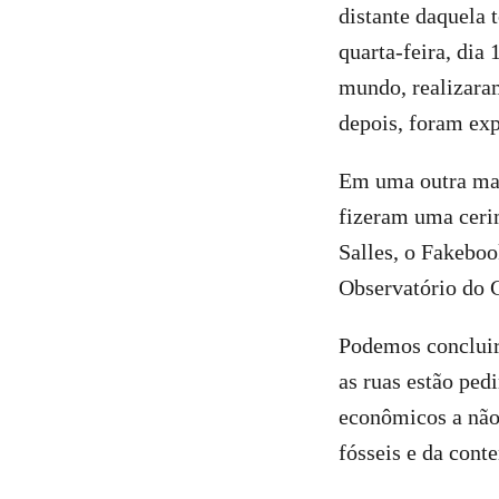
distante daquela
quarta-feira, dia 
mundo, realizaram
depois, foram ex
Em uma outra mani
fizeram uma ceri
Salles, o Fakebo
Observatório do C
Podemos concluir
as ruas estão ped
econômicos a não
fósseis e da con