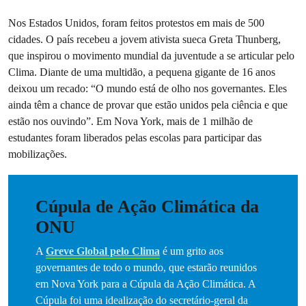
Nos Estados Unidos, foram feitos protestos em mais de 500
cidades. O país recebeu a jovem ativista sueca Greta Thunberg,
que inspirou o movimento mundial da juventude a se articular pelo
Clima. Diante de uma multidão, a pequena gigante de 16 anos
deixou um recado: “O mundo está de olho nos governantes. Eles
ainda têm a chance de provar que estão unidos pela ciência e que
estão nos ouvindo”. Em Nova York, mais de 1 milhão de
estudantes foram liberados pelas escolas para participar das
mobilizações.
Cúpula de Ação Climática da
ONU
A
Greve Global pelo Clima
é um grito aos
governantes de todo o mundo, que estarão reunidos
em Nova York para a Cúpula da Ação Climática. A
Cúpula foi uma idealização do secretário-geral da