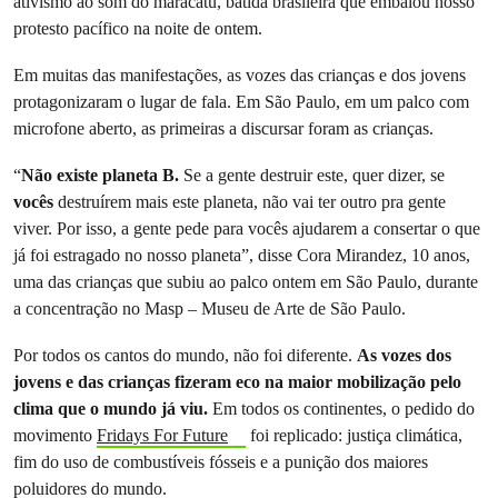
ativismo ao som do maracatu, batida brasileira que embalou nosso
protesto pacífico na noite de ontem.
Em muitas das manifestações, as vozes das crianças e dos jovens
protagonizaram o lugar de fala. Em São Paulo, em um palco com
microfone aberto, as primeiras a discursar foram as crianças.
“
Não existe planeta B.
Se a gente destruir este, quer dizer, se
vocês
destruírem mais este planeta, não vai ter outro pra gente
viver. Por isso, a gente pede para vocês ajudarem a consertar o que
já foi estragado no nosso planeta”, disse Cora Mirandez, 10 anos,
uma das crianças que subiu ao palco ontem em São Paulo, durante
a concentração no Masp – Museu de Arte de São Paulo.
Por todos os cantos do mundo, não foi diferente.
As vozes dos
jovens e das crianças fizeram eco na maior mobilização pelo
clima que o mundo já viu.
Em todos os continentes, o pedido do
movimento
Fridays For Future
foi replicado: justiça climática,
fim do uso de combustíveis fósseis e a punição dos maiores
poluidores do mundo.