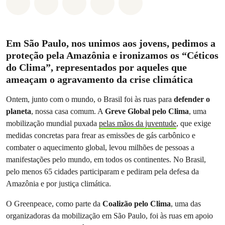
Compartilhado em Whatsapp
Compartilhado em Facebook
Compartilhado em Twitter
Compartilhe por Email
Compartilhe em Blue
Em São Paulo, nos unimos aos jovens, pedimos a
proteção pela Amazônia e ironizamos os “Céticos
do Clima”, representados por aqueles que
ameaçam o agravamento da crise climática
Ontem, junto com o mundo, o Brasil foi às ruas para
defender o
planeta
, nossa casa comum. A
Greve Global pelo Clima
, uma
mobilização mundial puxada
pelas mãos da juventude
, que exige
medidas concretas para frear as emissões de gás carbônico e
combater o aquecimento global, levou milhões de pessoas a
manifestações pelo mundo, em todos os continentes. No Brasil,
pelo menos 65 cidades participaram e pediram pela defesa da
Amazônia e por justiça climática.
O Greenpeace, como parte da
Coalizão pelo Clima
, uma das
organizadoras da mobilização em São Paulo, foi às ruas em apoio