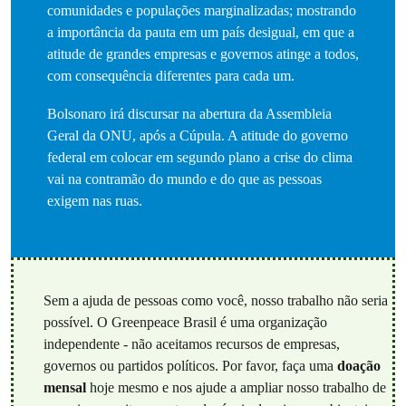
comunidades e populações marginalizadas; mostrando
a importância da pauta em um país desigual, em que a
atitude de grandes empresas e governos atinge a todos,
com consequência diferentes para cada um.
Bolsonaro irá discursar na abertura da Assembleia
Geral da ONU, após a Cúpula. A atitude do governo
federal em colocar em segundo plano a crise do clima
vai na contramão do mundo e do que as pessoas
exigem nas ruas.
Sem a ajuda de pessoas como você, nosso trabalho não seria
possível. O Greenpeace Brasil é uma organização
independente - não aceitamos recursos de empresas,
governos ou partidos políticos. Por favor, faça uma
doação
mensal
hoje mesmo e nos ajude a ampliar nosso trabalho de