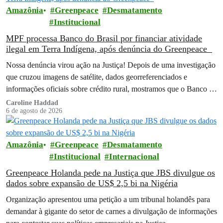
Amazônia
Greenpeace
Desmatamento
Institucional
MPF processa Banco do Brasil por financiar atividade
ilegal em Terra Indígena, após denúncia do Greenpeace
Nossa denúncia virou ação na Justiça! Depois de uma investigação
que cruzou imagens de satélite, dados georreferenciados e
informações oficiais sobre crédito rural, mostramos que o Banco do
Brasil financiou…
Caroline Haddad
6 de agosto de 2026
Amazônia
Greenpeace
Desmatamento
Institucional
Internacional
Greenpeace Holanda pede na Justiça que JBS divulgue os
dados sobre expansão de US$ 2,5 bi na Nigéria
Organização apresentou uma petição a um tribunal holandês para
demandar à gigante do setor de carnes a divulgação de informações