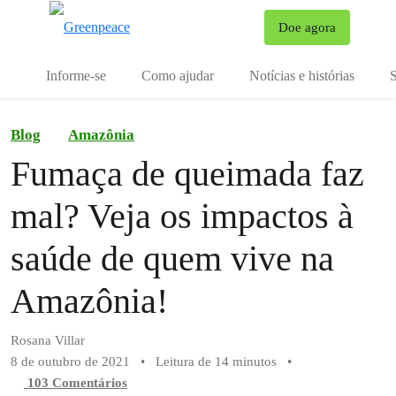
Mu
Doe agora
Menu
Informe-se
Como ajudar
Notícias e histórias
S
Blog
Amazônia
Fumaça de queimada faz
mal? Veja os impactos à
saúde de quem vive na
Amazônia!
Rosana Villar
8 de outubro de 2021
•
Leitura de 14 minutos
•
103 Comentários