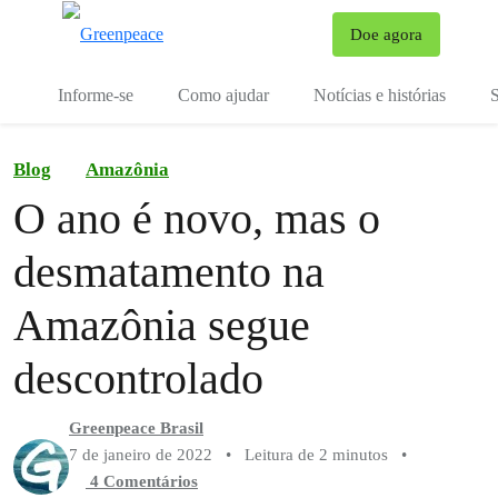
Mu
Doe agora
Menu
Informe-se
Como ajudar
Notícias e histórias
S
Blog
Amazônia
O ano é novo, mas o
desmatamento na
Amazônia segue
descontrolado
Greenpeace Brasil
7 de janeiro de 2022
•
Leitura de 2 minutos
•
4 Comentários