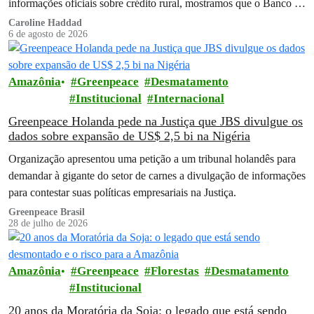
informações oficiais sobre crédito rural, mostramos que o Banco do
Brasil financiou…
Caroline Haddad
6 de agosto de 2026
Amazônia
Greenpeace
Desmatamento
Institucional
Internacional
Greenpeace Holanda pede na Justiça que JBS divulgue os
dados sobre expansão de US$ 2,5 bi na Nigéria
Organização apresentou uma petição a um tribunal holandês para
demandar à gigante do setor de carnes a divulgação de informações
para contestar suas políticas empresariais na Justiça.
Greenpeace Brasil
28 de julho de 2026
Amazônia
Greenpeace
Florestas
Desmatamento
Institucional
20 anos da Moratória da Soja: o legado que está sendo