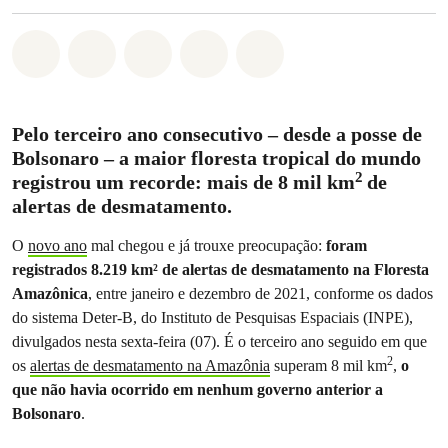
Compartilhado em Whatsapp
Compartilhado em Facebook
Compartilhado em Twitter
Compartilhe por Email
Compartilhe em Blue
Pelo terceiro ano consecutivo – desde a posse de
Bolsonaro – a maior floresta tropical do mundo
2
registrou um recorde: mais de 8 mil km
de
alertas de desmatamento.
O
novo ano
mal chegou e já trouxe preocupação:
foram
registrados 8.219 km
²
de alertas de desmatamento na Floresta
Amazônica
, entre janeiro e dezembro de 2021, conforme os dados
do sistema Deter-B, do Instituto de Pesquisas Espaciais (INPE),
divulgados nesta sexta-feira (07). É o terceiro ano seguido em que
2
os
alertas de desmatamento na Amazônia
superam 8 mil km
,
o
que não havia ocorrido em nenhum governo anterior a
Bolsonaro
.