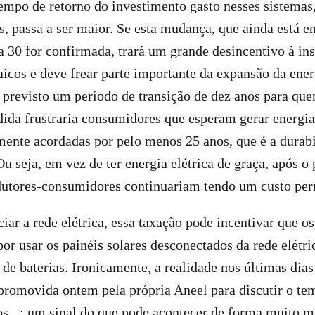
empo de retorno do investimento gasto nesses sistemas
os, passa a ser maior. Se esta mudança, que ainda está 
a 30 for confirmada, trará um grande desincentivo à in
aicos e deve frear parte importante da expansão da energ
 previsto um período de transição de dez anos para que
dida frustraria consumidores que esperam gerar energi
mente acordadas por pelo menos 25 anos, que é a durab
Ou seja, em vez de ter energia elétrica de graça, após 
odutores-consumidores continuariam tendo um custo pe
iar a rede elétrica, essa taxação pode incentivar que o
por usar os painéis solares desconectados da rede elétr
de baterias. Ironicamente, a realidade nos últimas dias
 promovida ontem pela própria Aneel para discutir o t
os
; um sinal do que pode acontecer de forma muito m