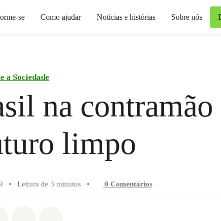
forme-se
Como ajudar
Notícias e histórias
Sobre nós
e a Sociedade
sil na contramão
turo limpo
9
•
Leitura de 3 minutos
•
0 Comentários
do em Whatsapp
rtilhado em Facebook
Compartilhado em Twitter
Compartilhe por Email
Compartilhe em Bluesky