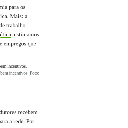
mia para os
ica. Mais: a
de trabalho
ética
, estimamos
de empregos que
ebem incentivos. Foto:
odutores recebem
ara a rede. Por