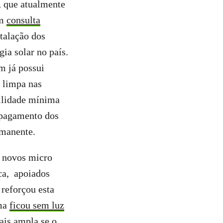
, que atualmente
em
consulta
stalação dos
ia solar no país.
m já possui
a limpa nas
ilidade mínima
o pagamento dos
rmanente.
s novos micro
ica, apoiados
 reforçou esta
ema
ficou sem luz
ais ampla se o