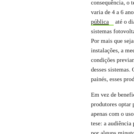
consequência, o t
varia de 4 a 6 an
pública
até o di
sistemas fotovolt
Por mais que seja
instalações, a me
condições previa
desses sistemas. 
painés, esses pr
Em vez de benefic
produtores optar 
apenas com o uso 
tese: a audiência
por alguns minut