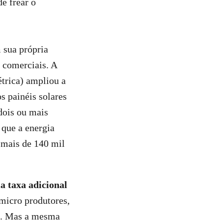
e frear o
 sua própria
s comerciais. A
étrica) ampliou a
s painéis solares
dois ou mais
 que a energia
a mais de 140 mil
a taxa adicional
s micro produtores,
te. Mas a mesma