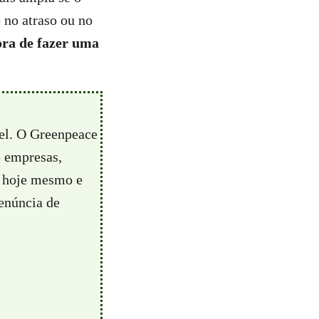
o no atraso ou no
ora de fazer uma
vel. O Greenpeace
e empresas,
hoje mesmo e
enúncia de