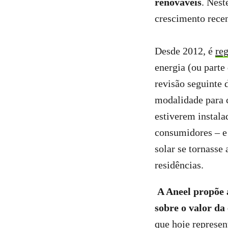
renováveis
. Nest
crescimento recen
Desde 2012, é
re
energia (ou parte
revisão seguinte 
modalidade para c
estiverem instala
consumidores – e 
solar se tornasse
residências.
A Aneel propõe 
sobre o valor da
que hoje represe